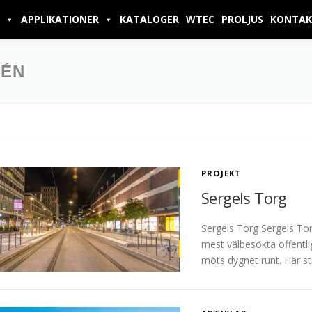
APPLIKATIONER
KATALOGER
WTEC
PROLJUS
KONTAK
LÉN
PROJEKT
Sergels Torg
Sergels Torg Sergels Tor
mest välbesökta offentlig
möts dygnet runt. Här st