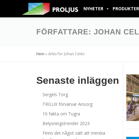
NYHETER
PRODUKTER
FÖRFATTARE:
JOHAN CE
Hem
»
Arkiv för Johan Celén
Senaste inläggen
Sergels Torg
TRILUX förvärvar Ansorg
10 fakta om Tugra
Belysningstrender 2023
Finns det något sätt att minska