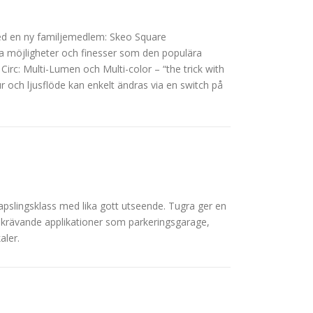
ed en ny familjemedlem: Skeo Square
la möjligheter och finesser som den populära
Circ: Multi-Lumen och Multi-color – “the trick with
ur och ljusflöde kan enkelt ändras via en switch på
pslingsklass med lika gott utseende. Tugra ger en
ill krävande applikationer som parkeringsgarage,
aler.