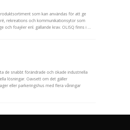
produktsortiment som kan användas för att ge
entré, rekreations och kommunikationsytor som
ge och foajéer enl. gällande krav. OLISQ finns i …
ta de snabbt förändrade och ökade industriella
ella lösningar. Oavsett om det gäller
ager eller parkeringshus med flera våningar