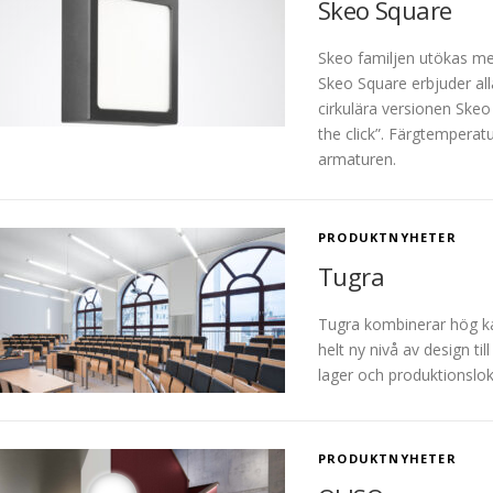
Skeo Square
Skeo familjen utökas m
Skeo Square erbjuder al
cirkulära versionen Skeo 
the click”. Färgtemperat
armaturen.
PRODUKTNYHETER
Tugra
Tugra kombinerar hög ka
helt ny nivå av design t
lager och produktionslok
PRODUKTNYHETER