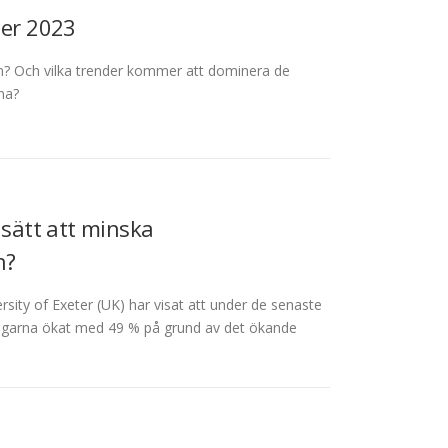
der 2023
n? Och vilka trender kommer att dominera de
na?
 sätt att minska
n?
rsity of Exeter (UK) har visat att under de senaste
ingarna ökat med 49 % på grund av det ökande