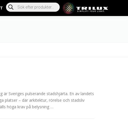
T
g är Sveriges pulserande stadshjärta. En av landets
a platser – där arkitektur, rörelse och stadsliv
älls höga krav på belysning …