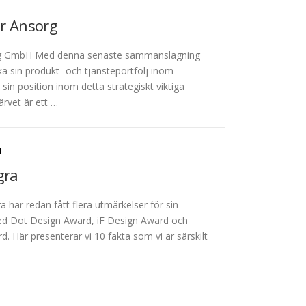
r Ansorg
rg GmbH Med denna senaste sammanslagning
 sin produkt- och tjänsteportfölj inom
sin position inom detta strategiskt viktiga
rvet är ett …
N
gra
har redan fått flera utmärkelser för sin
 Red Dot Design Award, iF Design Award och
 Här presenterar vi 10 fakta som vi är särskilt