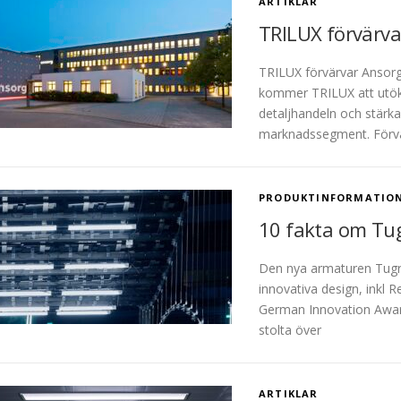
ARTIKLAR
TRILUX förvärva
TRILUX förvärvar Anso
kommer TRILUX att utöka
detaljhandeln och stärka 
marknadssegment. Förvä
PRODUKTINFORMATIO
10 fakta om Tu
Den nya armaturen Tugra 
innovativa design, inkl
German Innovation Award.
stolta över
ARTIKLAR