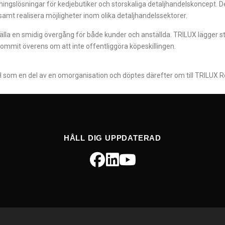
sningslösningar för kedjebutiker och storskaliga detaljhandelskoncept. 
mt realisera möjligheter inom olika detaljhandelssektorer.
lla en smidig övergång för både kunder och anställda. TRILUX lägger st
kommit överens om att inte offentliggöra köpeskillingen.
 som en del av en omorganisation och döptes därefter om till TRILUX R
HÅLL DIG UPPDATERAD