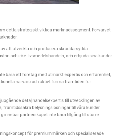
om detta strategiskt viktiga marknadssegment. Förvärvet
marknader.
t av att utveckla och producera skräddarsydda
ustrin och icke-livsmedelshandeln, och erbjuda sina kunder
 inte bara ett företag med utmärkt expertis och erfarenhet,
tionella närvaro och aktivt forma framtiden för
djupgående detaljhandelsexpertis till utvecklingen av
, framtidssäkra belysningslösningar till våra kunder.
g innebär partnerskapet inte bara tillgång till större
sningskoncept för premiummärken och specialiserade