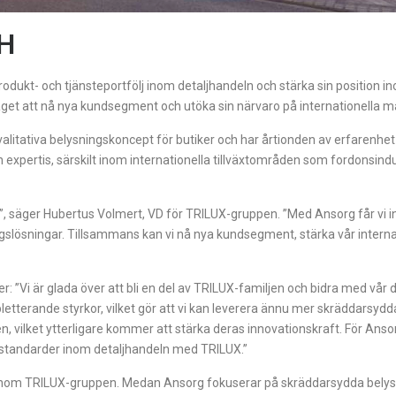
bH
kt- och tjänsteportfölj inom detaljhandeln och stärka sin position in
öretaget att nå nya kundsegment och utöka sin närvaro på internationella 
litativa belysningskoncept för butiker och har årtionden av erfarenhe
expertis, särskilt inom internationella tillväxtområden som fordonsind
wth'”, säger Hubertus Volmert, VD för TRILUX-gruppen. ”Med Ansorg får vi
ngslösningar. Tillsammans kan vi nå nya kundsegment, stärka vår interna
: ”Vi är glada över att bli en del av TRILUX-familjen och bidra med vår 
etterande styrkor, vilket gör att vi kan leverera ännu mer skräddarsydda
pen, vilket ytterligare kommer att stärka deras innovationskraft. För Ansor
ya standarder inom detaljhandeln med TRILUX.”
 inom TRILUX-gruppen. Medan Ansorg fokuserar på skräddarsydda bely