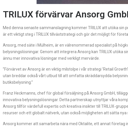
TRILUX förvärvar Ansorg Gm
Med denna senaste sammanslagning kommer TRILUX att utöka sin produ
är ett viktigt steg i TRILUX tillväxtstrategi och gör det möjligt för f
Ansorg, med säte i Mülheim, är en välrenommerad specialist på högkva
belysningslösningar. Genom att integrera Ansorg kan TRILUX utöka sin 
ännu mer innovativa lösningar med verkligt mervärde.
”Förvärvet av Ansorg är en viktig milstolpe i vår strategi ’Retail Gro
utan breddar också vårt utbud till att omfatta skräddarsydda belysni
butiksbelysning.”
Franz Heckmanns, chef för global försäljning på Ansorg GmbH, tillägger
innovativa belysningslösningar. Detta partnerskap utnyttjar våra kompl
Ansorg tillför värdefull expertis och kreativa insikter till TRILUX-grup
resurser och ett globalt nätverk, utan också möjligheten att sätta n
Ansorg kommer att samarbeta nära med Oktalite, ett annat företag