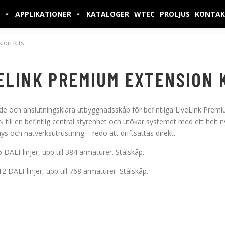
APPLIKATIONER
KATALOGER
WTEC
PROLJUS
KONTAK
ion Kits
ELINK PREMIUM EXTENSION 
de och anslutningsklara utbyggnadsskåp för befintliga LiveLink Premiu
 till en befintlig central styrenhet och utökar systemet med ett helt nyt
 och nätverksutrustning – redo att driftsättas direkt.
 DALI-linjer, upp till 384 armaturer. Stålskåp.
2 DALI-linjer, upp till 768 armaturer. Stålskåp.