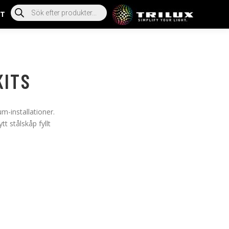
T
KITS
m-installationer.
t stålskåp fyllt