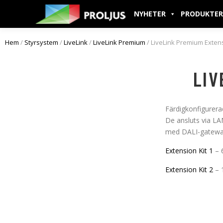
NYHETER
PRODUKTER
Hem
/
Styrsystem
/
LiveLink
/
LiveLink Premium
/ LiveLink Premium Extens
LIV
Färdigkonfigurera
De ansluts via LAN
med DALI-gateways
Extension Kit 1
– 6
Extension Kit 2
– 1