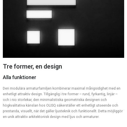
Tre former, en design
Alla funktioner
Den modulära armaturfamiljen kombinerar maximal mångsidighet med en
enhetligt attraktiv design. Tillgänglig i tre former – rund, fyrkantig, linjär –
och i nio storlekar, den minimalistiska geometriska designen och
högkvalitativa känslan hos OLISQ säkerställer ett enhetligt utseende och
prestanda, visuellt, när det gäller ljusteknik och funktionellt. Detta möjliggör
en unik attraktiv arkitektonisk design med ljus och armaturer.