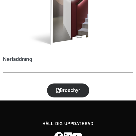
Nerladdning
Broschyr
HÅLL DIG UPPDATERAD