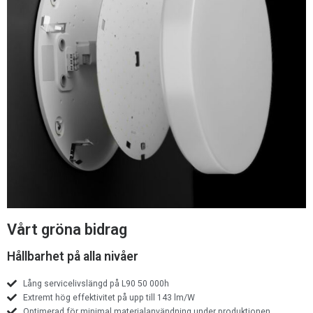
Vårt gröna bidrag
Hållbarhet på alla nivåer
Lång servicelivslängd på L90 50 000h
Extremt hög effektivitet på upp till 143 lm/W
Optimerad för minimal materialanvändning under produktionen