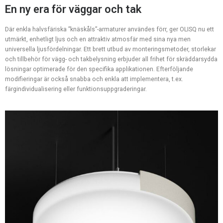
En ny era för väggar och tak
Där enkla halvsfäriska ”knäskåls”-armaturer användes förr, ger OLISQ nu ett
utmärkt, enhetligt ljus och en attraktiv atmosfär med sina nya men
universella ljusfördelningar. Ett brett utbud av monteringsmetoder, storlekar
och tillbehör för vägg- och takbelysning erbjuder all frihet för skräddarsydda
lösningar optimerade för den specifika applikationen. Efterföljande
modifieringar är också snabba och enkla att implementera, t.ex.
färgindividualisering eller funktionsuppgraderingar.