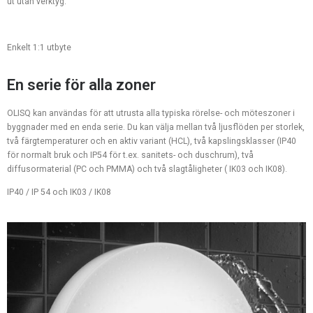
ut utan verktyg.
Enkelt 1:1 utbyte
En serie för alla zoner
OLISQ kan användas för att utrusta alla typiska rörelse- och möteszoner i
byggnader med en enda serie. Du kan välja mellan två ljusflöden per storlek,
två färgtemperaturer och en aktiv variant (HCL), två kapslingsklasser (IP40
för normalt bruk och IP54 för t.ex. sanitets- och duschrum), två
diffusormaterial (PC och PMMA) och två slagtåligheter ( IK03 och IK08).
IP40 / IP 54 och IK03 / IK08