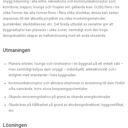
snygg belysning i alla entré, rekreations och kommunikationsytor som
korridorer, trappor, lounge och foajéer enl. gällande krav. OLISQ finns i tre
olika former där alla former finns i flera olika storlekar, dessa kan sedan
anpassas till det aktuella projektet via olika monteringsmetoder,
ljustekniker, skyddsklasser, etc. Det breda utbudet av varianter gör att
byggnadsytor kan planeras i olika zoner, samtidigt som den höga
designkvalitén skapar en helhetslösning med ett enda utseende.
Utmaningen
Planera entréer, lounge och rörelseytor i en byggnad på ett enkelt sätt –
men samtidigt belysa dem snyggt – individuellt, arkitektoniskt och i
enlighet med standarder i hela byggnaden.
Kommunikationsytor och allmäna utrymmen in anslutning till dem förblir
ofta oanvända, trots stora besparingspotentialer.
Ökande renoveringsbehov på grund av ökande energikostnader.
Ökade krav på hållbarhet på grund av ekodesigndirektivet, byggcertifikat,
etc.
Lösningen