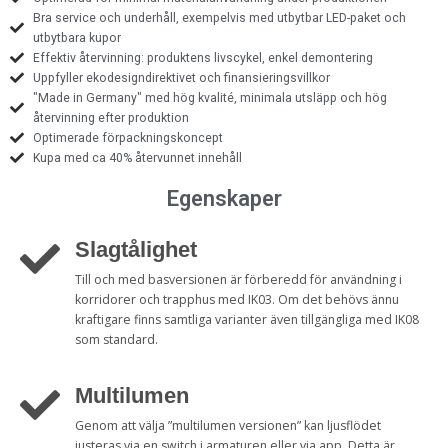
Bra service och underhåll, exempelvis med utbytbar LED-paket och
utbytbara kupor
Effektiv återvinning: produktens livscykel, enkel demontering
Uppfyller ekodesigndirektivet och finansieringsvillkor
"Made in Germany" med hög kvalité, minimala utsläpp och hög
återvinning efter produktion
Optimerade förpackningskoncept
Kupa med ca 40% återvunnet innehåll
Egenskaper
Slagtålighet
Till och med basversionen är förberedd för användning i
korridorer och trapphus med IK03. Om det behövs ännu
kraftigare finns samtliga varianter även tillgängliga med IK08
som standard.
Multilumen
Genom att välja ”multilumen versionen” kan ljusflödet
justeras via en switch i armaturen eller via app. Detta är