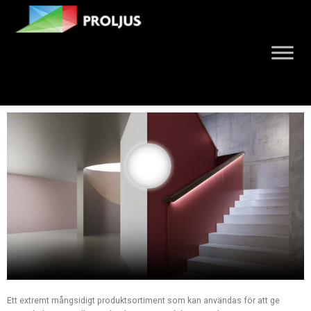
Ett extremt mångsidigt produktsortiment som kan användas för att ge