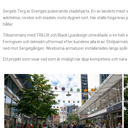
Sergels Torg är Sveriges pulserande stadshjärta. En av landets mest v
arkitektur, rörelse och stadsliv möts dygnet runt. Här ställs höga kra
håller.
Tillsammans med TRILUX och Black Ljusdesign utvecklade vi en helt 
Formgiven och tekniskt utformad efter kundens alla krav. Stolparma
ned mot Sergelgången. Wireburna armaturer installerades längs spår
Ett projekt som visar vad som är möjligt när djup kompetens och nä