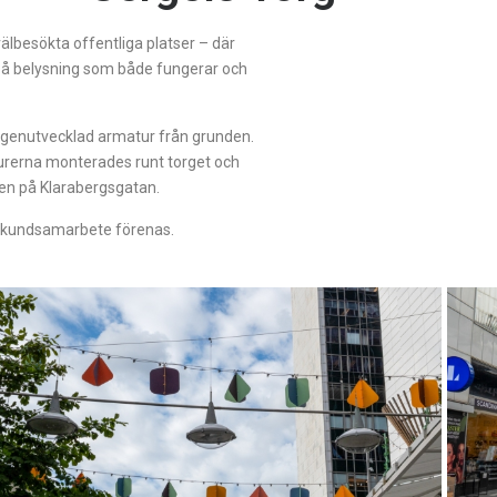
älbesökta offentliga platser – där
v på belysning som både fungerar och
egenutvecklad armatur från grunden.
turerna monterades runt torget och
en på Klarabergsgatan.
ra kundsamarbete förenas.