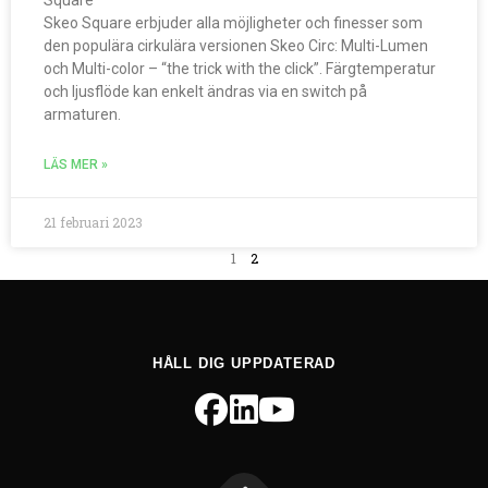
Square
Skeo Square erbjuder alla möjligheter och finesser som
den populära cirkulära versionen Skeo Circ: Multi-Lumen
och Multi-color – “the trick with the click”. Färgtemperatur
och ljusflöde kan enkelt ändras via en switch på
armaturen.
LÄS MER »
21 februari 2023
1
2
HÅLL DIG UPPDATERAD