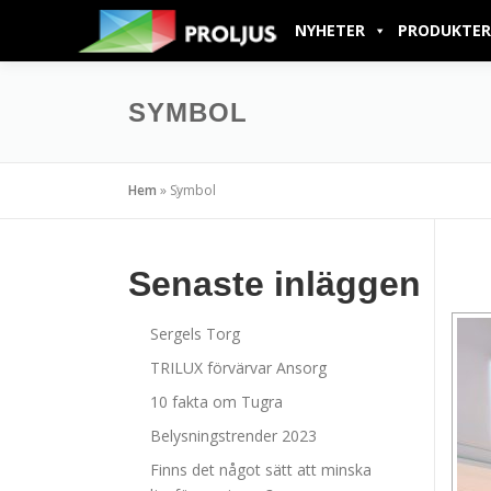
NYHETER
PRODUKTER
SYMBOL
Hem
»
Symbol
Senaste inläggen
Sergels Torg
TRILUX förvärvar Ansorg
10 fakta om Tugra
Belysningstrender 2023
Finns det något sätt att minska