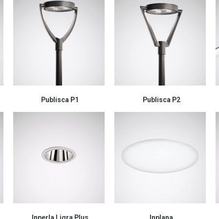
Publisca P1
Publisca P2
Inperla Ligra Plus
Inplana