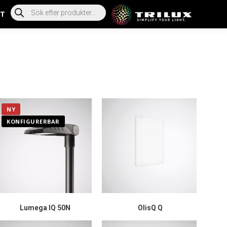
T
NY
KONFIGURERBAR
Lumega IQ 50N
OlisQ Q