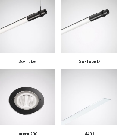
So-Tube
So-Tube D
Lutera 200
4401