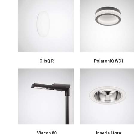
OlisQ R
PolaronIQ WD1
Viacon 80
Inperla Ligra