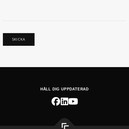
E
L
A
N
D
E
T
E
L
E
SKICKA
F
O
N
HÅLL DIG UPPDATERAD