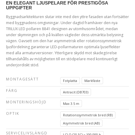
EN ELEGANT LJUSPELARE FÖR PRESTIGÖSA
UPPGIFTER
Byggnadsarkitekturen slutar inte med den yttre fasaden utan fortsätter
med byggnadens omgivningar. Under dagtid framhäver den nya
TRILUX LED pollaren 8841 designen av utomhusområdet, medan
under skymningen och på kvällen vägleder dess utmärkta belysning
vägen. Oavsett om den har asymmetrisk eller rotationssymmetrisk
ljusfördelning garanterar LED-pollarmaturen optimala ljuseffekter
med alla armaturversioner. Ytterligare skydd mot skadegörelse
tillhandahålls av möjligheten till en stödpelare med kontinuerligt
underjordiskt stöd.
MONTAGESÄTT
Fotplatta
Markfäste
FÄRG
Antracit (DB703)
MONTERINGSHÖJD
Max 3.5 m
OPTIK
Rotationssymmetrisk bred (RB)
Asymmetrisk bred (AB)
SERVICELIVSLÄNGD
LCLO (25 °C) = 100 000 h