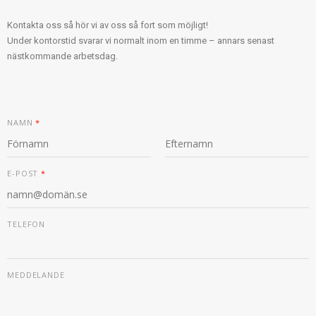
Kontakta oss så hör vi av oss så fort som möjligt!
Under kontorstid svarar vi normalt inom en timme – annars senast
nästkommande arbetsdag.
NAMN
*
F
S
Ö
I
E-POST
*
R
S
S
T
T
E
TELEFON
-
P
O
S
T
MEDDELANDE
M
E
D
D