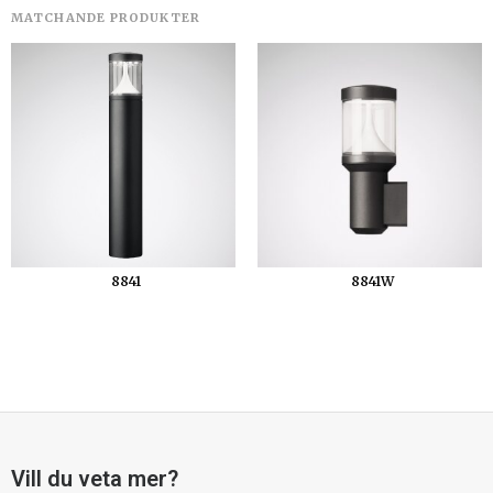
8841
8841W
Vill du veta mer?