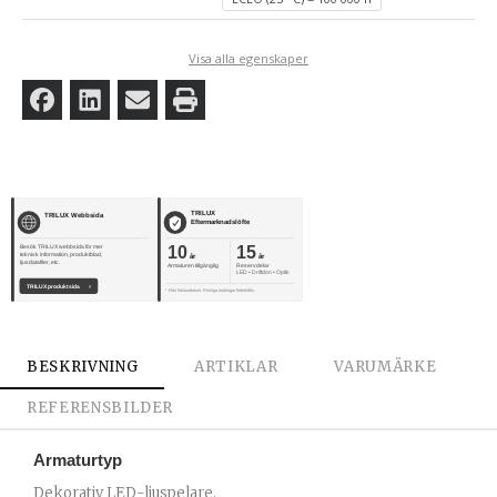
Visa alla egenskaper
TRILUX
TRILUX Webbsida
Eftermarknadslöfte
10
15
Besök TRILUX webbsida för mer
teknisk information, produktblad,
år
år
ljusdatafiler, etc.
Armaturen tillgänglig
Reservdelar
LED • Driftdon • Optik
TRILUX produktsida
›
* Från fakturadatum. Rimliga ändringar förbehålls.
BESKRIVNING
ARTIKLAR
VARUMÄRKE
REFERENSBILDER
Armaturtyp
Dekorativ LED-ljuspelare.