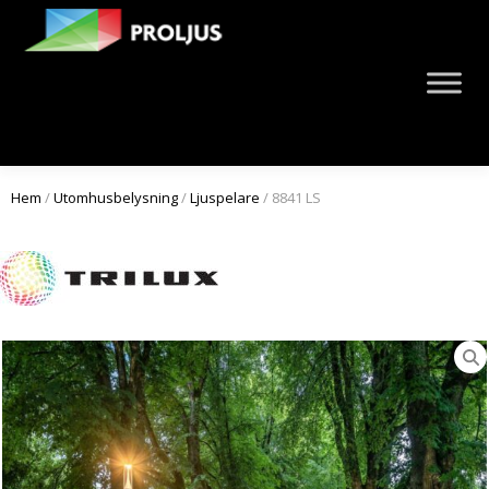
Hem
/
Utomhusbelysning
/
Ljuspelare
/ 8841 LS