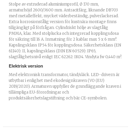
Stolpe av extruderad aluminiumprofil, Ø 170 mm,
armaturhöjd 2600/3600 mm. Antracitfärg, liknande DB703
med metalleffekt, mycket väderbeständig, pulverlackerad.
Extra korrosionstålig version för kustnära montage finns
tillgängligt på förfrågan. Cylindriskt hölje av slagtålig
PMMA, klar. Med stolplucka och integrerad kopplingsdosa
för säkring till 16 A. Inmatning för 2 kablar max 5 x 6 mm².
Kapslingsklass IP54 för kopplingsdosa. Säkerhetsklass (EN
61140): II, kapslingsklass (DIN EN 60529): IP65,
slagtålighetsnivå enligt IEC 62262: IK04. Vindyta fw 0,440 m².
Elektrisk version
Med elektronisk transformator, tänd/släck. LED-drivern är
utbytbar i enlighet med ekodesignkraven (VO (EU)
2019/2020). Armaturen uppfyller de grundläggande kraven i
tillämpliga EU-förordningar och
produktsäkerhetslagstiftning och bär CE-symbolen.