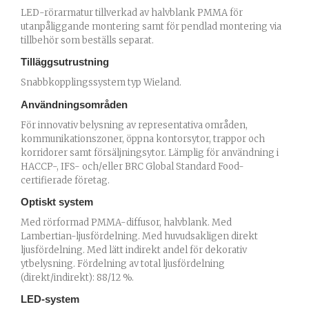
LED-rörarmatur tillverkad av halvblank PMMA för
utanpåliggande montering samt för pendlad montering via
tillbehör som beställs separat.
Tilläggsutrustning
Snabbkopplingssystem typ Wieland.
Användningsområden
För innovativ belysning av representativa områden,
kommunikationszoner, öppna kontorsytor, trappor och
korridorer samt försäljningsytor. Lämplig för användning i
HACCP-, IFS- och/eller BRC Global Standard Food-
certifierade företag.
Optiskt system
Med rörformad PMMA-diffusor, halvblank. Med
Lambertian-ljusfördelning. Med huvudsakligen direkt
ljusfördelning. Med lätt indirekt andel för dekorativ
ytbelysning. Fördelning av total ljusfördelning
(direkt/indirekt): 88/12 %.
LED-system