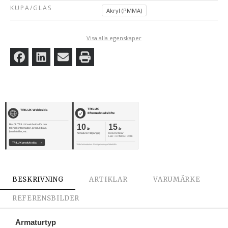
KUPA/GLAS
Akryl (PMMA)
Visa alla egenskaper
TRILUX
TRILUX Webbsida
Eftermarknadslöfte
10
15
Besök TRILUX webbsida för mer
teknisk information, produktblad,
år
år
ljusdatafiler, etc.
Armaturen tillgänglig
Reservdelar
LED • Driftdon • Optik
TRILUX produktsida
›
* Från fakturadatum. Rimliga ändringar förbehålls.
BESKRIVNING
ARTIKLAR
VARUMÄRKE
REFERENSBILDER
Armaturtyp