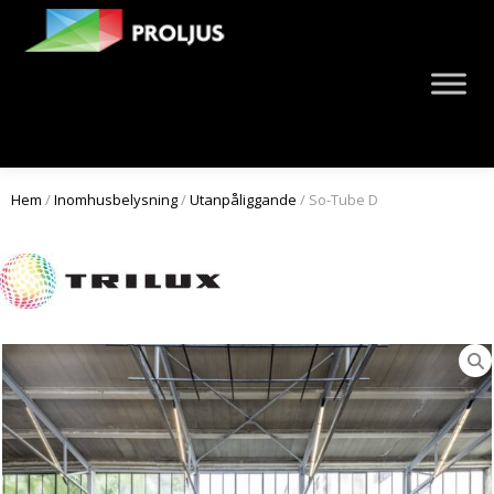
Hem
/
Inomhusbelysning
/
Utanpåliggande
/ So-Tube D