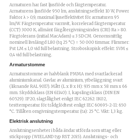
Armaturen har fast ljusflöde och färgtemperatur.
Armaturens ljusflöde 950 lm, anslutningseffekt 10 W, Power
Faktor λ > 0,9, maximal ljuseffektivitet för armaturen 95
lm/W. Färgtemperatur varmvit, korrelerad färgtemperatur
(CCT) 3000 K, allmänt färgåtergivningsindex (CRI) Ra > 80.
Färgtolerans (initial MacAdam) ≤ 3 SDCM. Genomsnittlig
nominell livslängd L80 (tq 25 °C) = 50 000 timmar. Flimmer:
Pst LM ≤ 1,0 vid full belastning. Stroboskopisk effekt: SVM ≤
0,4 vid full belastning.
Armaturstomme
Armaturstomme av halvblank PMMA med svartlackerad
aluminiumkanal. Gavlar av aluminium, ytbeläggning svart
(liknande RAL 9017). Mått (L x B x H): 935 mm x 58 mm x 66
mm. Skyddsklass (EN 61140): I, kapslingsklass (DIN EN
60529): IP20, slagtålighet enligt IEC 62262: IK02,
testtemperatur för trådglödtest enligt IEC 60695-2-11: 650
°C. Tillåten omgivningstemperatur (ta): 25 °C. Vikt: 1,3 kg.
Elektrisk anslutning
Anslutningsenheter i båda ändar utförda som uttag eller
stickpropp (WIELAND typ RST 20i5). Anslutnings- och