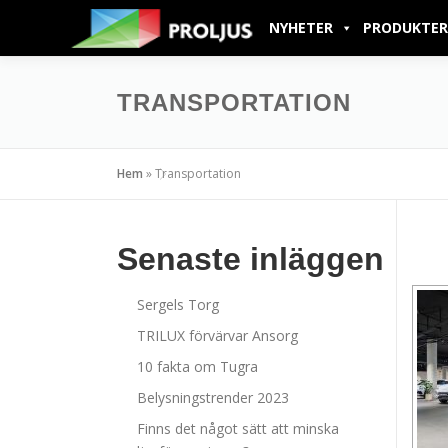
NYHETER
PRODUKTER
TRANSPORTATION
Hem
»
Transportation
Senaste inläggen
Sergels Torg
TRILUX förvärvar Ansorg
10 fakta om Tugra
Belysningstrender 2023
Finns det något sätt att minska