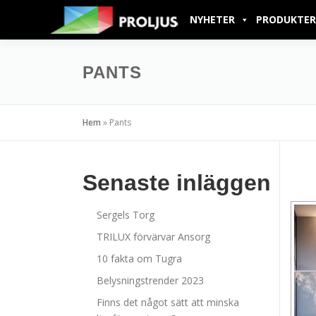
NYHETER
PRODUKTER
PANTS
Hem
»
Pants
Senaste inläggen
Sergels Torg
TRILUX förvärvar Ansorg
10 fakta om Tugra
Belysningstrender 2023
Finns det något sätt att minska