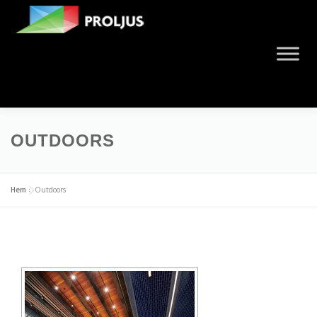
OUTDOORS
Hem
»
Outdoors