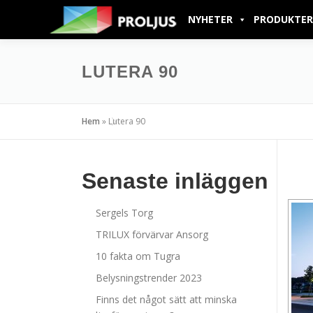
NYHETER
PRODUKTER
LUTERA 90
Hem
»
Lutera 90
Senaste inläggen
Sergels Torg
TRILUX förvärvar Ansorg
10 fakta om Tugra
Belysningstrender 2023
Finns det något sätt att minska