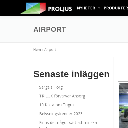
NYHETER
PRODUKTER
AIRPORT
Hem
»
Airport
Senaste inläggen
Sergels Torg
TRILUX förvärvar Ansorg
10 fakta om Tugra
Belysningstrender 2023
Finns det något sätt att minska