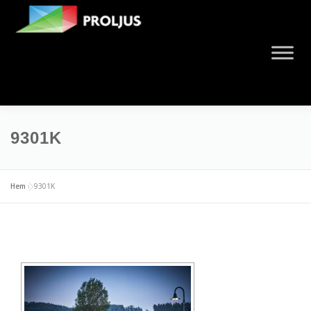
9301K
Hem
»
9301K