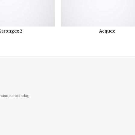
Strongex 2
Acquex
mmande arbetsdag.