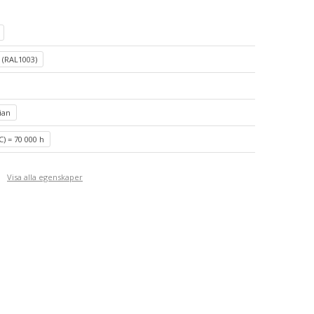
l (RAL1003)
ian
C) = 70 000 h
Visa alla egenskaper