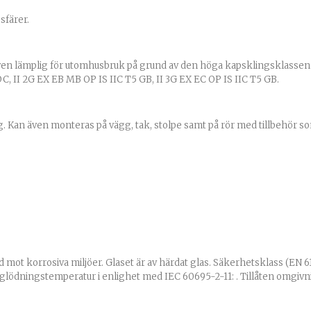
sfärer.
Även lämplig för utomhusbruk på grund av den höga kapsklingsklasse
DC, II 2G EX EB MB OP IS IIC T5 GB, II 3G EX EC OP IS IIC T5 GB.
ng. Kan även monteras på vägg, tak, stolpe samt på rör med tillbehör so
t korrosiva miljöer. Glaset är av härdat glas. Säkerhetsklass (EN 611
dglödningstemperatur i enlighet med IEC 60695-2-11: . Tillåten omgivnin