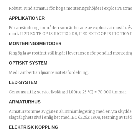
Robust, rund armatur för höga monteringshöjder i explosiva atmo
APPLIKATIONER
För användning i områden som är hotade av explosiv atmosfär. 
mark II 2D EX TB OP IS IIIC T105 DB, II 3D EX TC OP IS IIIC T105 
MONTERINGSMETODER
Ringögla av rostfritt stål ingår i leveransen för pendlad monteri
OPTISKT SYSTEM
Med Lambertian ljusintensitetsfördelning.
LED-SYSTEM
Genomsnittlig servicelivslängd L80(tq 25 °C) = 70 000 timmar.
ARMATURHUS
Armaturstomme av gjuten aluminiumlegering med en yta skyddad mo
slagtålighetsnivå i enlighet med IEC 62262: IK08, testning av trå
ELEKTRISK KOPPLING