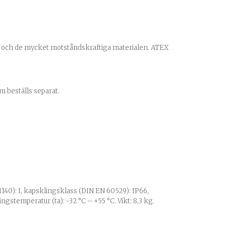
n och de mycket motståndskraftiga materialen. ATEX
m beställs separat.
40): I, kapsklingsklass (DIN EN 60529): IP66,
gstemperatur (ta): -32 °C – +55 °C. Vikt: 8,3 kg.