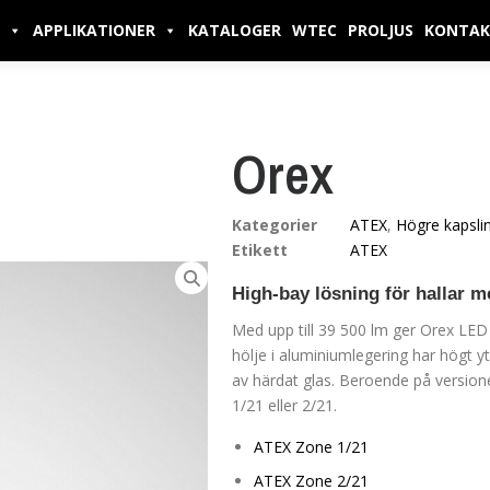
APPLIKATIONER
KATALOGER
WTEC
PROLJUS
KONTAK
Orex
Kategorier
ATEX
,
Högre kapsli
Etikett
ATEX
High-bay lösning för hallar m
Med upp till 39 500 lm ger Orex LED 
hölje i aluminiumlegering har högt yt
av härdat glas. Beroende på version
1/21 eller 2/21.
ATEX Zone 1/21
ATEX Zone 2/21