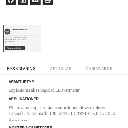
TRILUX Webbsida
Besök TRILUX webbsida för mer
teknisk information, produktblad,
ljusdatafiler, etc.
TRILUX produktsida
›
BESKRIVNING
ARTIKLAR
VARUMÄRKE
ARMATURTYP
Explosionssäker kapslad LED-armatur.
APPLIKATIONER
För användning i områden som är hotade av explosiv
atmosfär. ATEX mark II 3D EX TC IIIC T85 DC, -, II 3G EX EC
IIC T6 GC, .
MONTERINGSMETODER