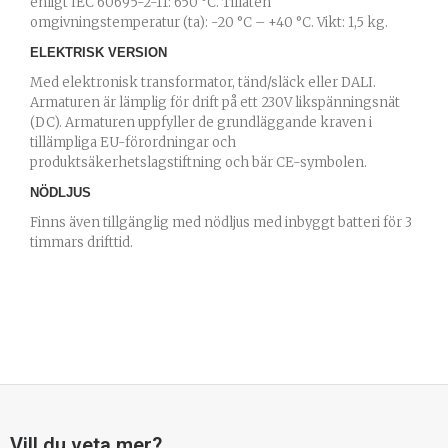
enligt IEC 60695-2-11: 650 °C. Tillåten
omgivningstemperatur (ta): -20 °C – +40 °C. Vikt: 1,5 kg.
ELEKTRISK VERSION
Med elektronisk transformator, tänd/släck eller DALI.
Armaturen är lämplig för drift på ett 230V likspänningsnät
(DC). Armaturen uppfyller de grundläggande kraven i
tillämpliga EU-förordningar och
produktsäkerhetslagstiftning och bär CE-symbolen.
NÖDLJUS
Finns även tillgänglig med nödljus med inbyggt batteri för 3
timmars drifttid.
Vill du veta mer?