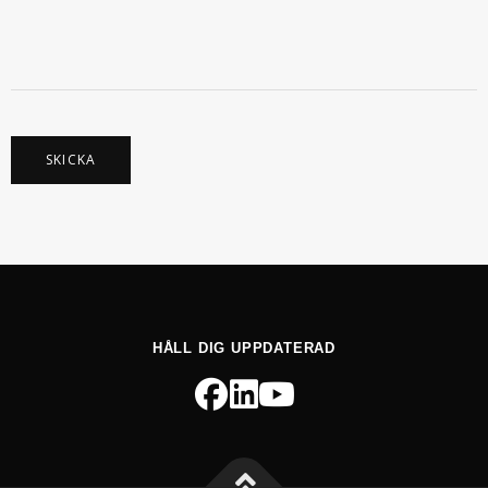
T
T
E
L
E
F
O
N
M
E
SKICKA
D
D
E
L
A
N
D
E
HÅLL DIG UPPDATERAD