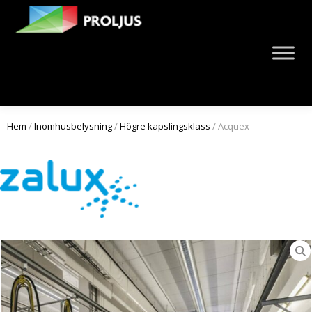
Hem
/
Inomhusbelysning
/
Högre kapslingsklass
/ Acquex