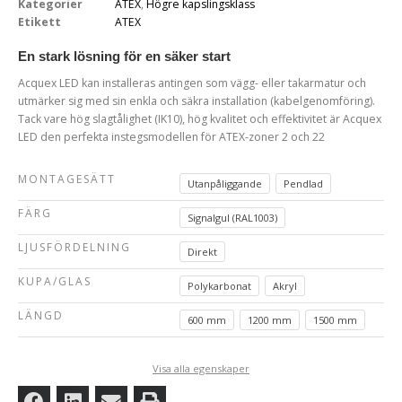
Kategorier
ATEX
,
Högre kapslingsklass
Etikett
ATEX
En stark lösning för en säker start
Acquex LED kan installeras antingen som vägg- eller takarmatur och
utmärker sig med sin enkla och säkra installation (kabelgenomföring).
Tack vare hög slagtålighet (IK10), hög kvalitet och effektivitet är Acquex
LED den perfekta instegsmodellen för ATEX-zoner 2 och 22
MONTAGESÄTT
Utanpåliggande
Pendlad
FÄRG
Signalgul (RAL1003)
LJUSFÖRDELNING
Direkt
KUPA/GLAS
Polykarbonat
Akryl
LÄNGD
600 mm
1200 mm
1500 mm
Visa alla egenskaper