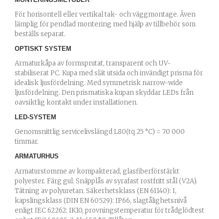
För horisontell eller vertikal tak- och väggmontage. Även
lämplig för pendlad montering med hjälp av tillbehör som
beställs separat.
OPTISKT SYSTEM
Armaturkåpa av formsprutat, transparent och UV-
stabiliserat PC. Kupa med slät utsida och invändigt prisma för
idealisk ljusfördelning. Med symmetrisk narrow-wide
ljusfördelning. Den prismatiska kupan skyddar LEDs från
oavsiktlig kontakt under installationen.
LED-SYSTEM
Genomsnittlig servicelivslängd L80(tq 25 °C) = 70 000
timmar.
ARMATURHUS
Armaturstomme av kompakterad, glasfiberförstärkt
polyester. Färg gul. Snäpplås av syrafast rostfritt stål (V2A).
Tätning av polyuretan. Säkerhetsklass (EN 61140): I,
kapslingsklass (DIN EN 60529): IP66, slagtålighetsnivå
enligt IEC 62262: IK10, provningstemperatur för trådglödtest