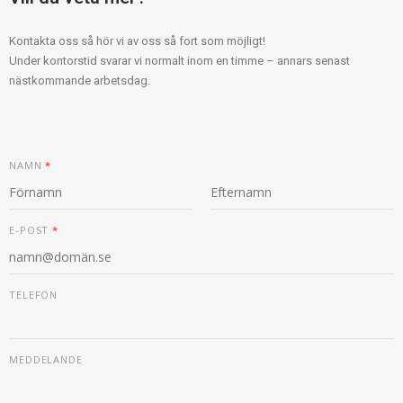
Kontakta oss så hör vi av oss så fort som möjligt!
Under kontorstid svarar vi normalt inom en timme – annars senast
nästkommande arbetsdag.
NAMN
*
F
S
Ö
I
E-POST
*
R
S
S
T
T
TELEFON
E
MEDDELANDE
-
P
O
S