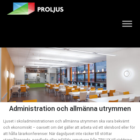
Administration och allmänna utrymmen
Ljuset i skoladministrationen och allmänna utrymmen ska vara bekvämt
och ekonomiskt – oavsett om det gäller att arbeta vid ett skrivbord eller för
att hålla lärarkonferenser. När dagsljuset inte räcker till stöttar
utanpåliggande, pendlade eller infällda armaturer från TRILUX till räddning.