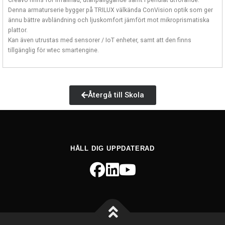
Creavo finns för infällnad, utanpåliggande samt i pendlat utförande.
Denna armaturserie bygger på TRILUX välkända ConVision optik som ger
ännu bättre avbländning och ljuskomfort jämfört mot mikroprismatiska
plattor.
Kan även utrustas med sensorer / IoT enheter, samt att den finns
tillgänglig för wtec smartengine.
Återgå till Skola
HÅLL DIG UPPDATERAD