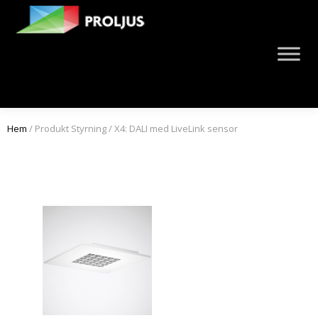
Hem
/ Produkt Styrning / X4: DALI med LiveLink sensor