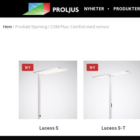
NYHETER
PRODUKTER
Hem
/ Produkt Styrning / COM Plus: Comfort med sensor
NY
NY
Luceos S
Luceos S-T