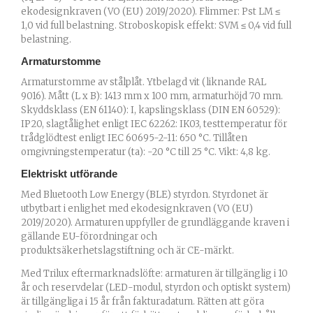
ekodesignkraven (VO (EU) 2019/2020). Flimmer: Pst LM ≤
1,0 vid full belastning. Stroboskopisk effekt: SVM ≤ 0,4 vid full
belastning.
Armaturstomme
Armaturstomme av stålplåt. Ytbelagd vit (liknande RAL
9016). Mått (L x B): 1413 mm x 100 mm, armaturhöjd 70 mm.
Skyddsklass (EN 61140): I, kapslingsklass (DIN EN 60529):
IP20, slagtålighet enligt IEC 62262: IK03, testtemperatur för
trådglödtest enligt IEC 60695-2-11: 650 °C. Tillåten
omgivningstemperatur (ta): -20 °C till 25 °C. Vikt: 4,8 kg.
Elektriskt utförande
Med Bluetooth Low Energy (BLE) styrdon. Styrdonet är
utbytbart i enlighet med ekodesignkraven (VO (EU)
2019/2020). Armaturen uppfyller de grundläggande kraven i
gällande EU-förordningar och
produktsäkerhetslagstiftning och är CE-märkt.
Med Trilux eftermarknadslöfte: armaturen är tillgänglig i 10
år och reservdelar (LED-modul, styrdon och optiskt system)
är tillgängliga i 15 år från fakturadatum. Rätten att göra