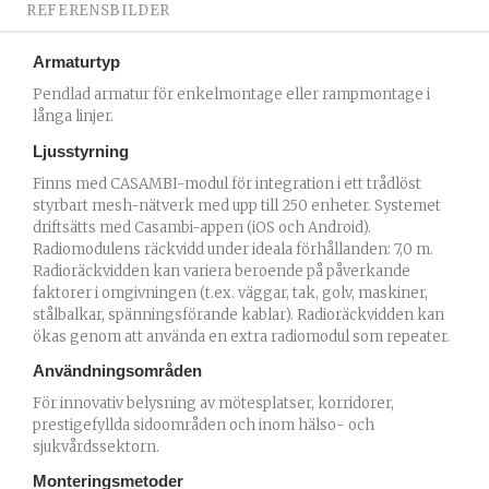
REFERENSBILDER
Armaturtyp
Pendlad armatur för enkelmontage eller rampmontage i
långa linjer.
Ljusstyrning
Finns med CASAMBI-modul för integration i ett trådlöst
styrbart mesh-nätverk med upp till 250 enheter. Systemet
driftsätts med Casambi-appen (iOS och Android).
Radiomodulens räckvidd under ideala förhållanden: 7,0 m.
Radioräckvidden kan variera beroende på påverkande
faktorer i omgivningen (t.ex. väggar, tak, golv, maskiner,
stålbalkar, spänningsförande kablar). Radioräckvidden kan
ökas genom att använda en extra radiomodul som repeater.
Användningsområden
För innovativ belysning av mötesplatser, korridorer,
prestigefyllda sidoområden och inom hälso- och
sjukvårdssektorn.
Monteringsmetoder