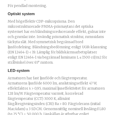
För pendlad montering.
Optiskt system
Med högeffektiv CDP-mikroprisma. Den
mikrostrukturerade PMMA-prismaytan i det optiska
systemet har en bländningsreducerande effekt, gulnar inte
och grumlar inte. Invändig prismatisk struktur, rumssidans
täckyta slät. Med symmetrisk begränsad bred
ljusfördelning. Bländningsbedömning enligt UGR-klassning
(EN 12464-1) < 19. Lämplig för bildskärmsarbetsplatser
enligt EN 12464-1 via begränsad luminans L ≤ 1500 cd/m2 för
strålvinkel över 65° runtom.
LED-system
Armaturen har fast ljusflöde och färgtemperatur.
Armaturens ljusflöde 6000 lm, anslutningseffekt 47 W,
effektfaktor λ > 0,95, maximal ljuseffektivitet för armaturen
128 lm/W. Färgtemperatur varmvit, korrelerad
färgtemperatur (CCT) 3000 K, allmänt
färgåtergivningsindex (CRI) Ra > 80. Färgtolerans (initial
MacAdam) ≤ 3 SDCM. Genomsnittlig nominell livslängd L80
(tq 25 °C) = 50 000 h. Ljuskällan är utbytbar enligt