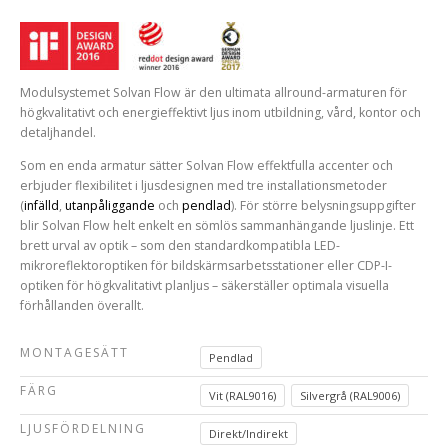
Modulsystemet Solvan Flow är den ultimata allround-armaturen för
högkvalitativt och energieffektivt ljus inom utbildning, vård, kontor och
detaljhandel.
Som en enda armatur sätter Solvan Flow effektfulla accenter och
erbjuder flexibilitet i ljusdesignen med tre installationsmetoder
(
infälld
,
utanpåliggande
och
pendlad
). För större belysningsuppgifter
blir Solvan Flow helt enkelt en sömlös sammanhängande ljuslinje. Ett
brett urval av optik – som den standardkompatibla LED-
mikroreflektoroptiken för bildskärmsarbetsstationer eller CDP-I-
optiken för högkvalitativt planljus – säkerställer optimala visuella
förhållanden överallt.
MONTAGESÄTT
Pendlad
FÄRG
Vit (RAL9016)
Silvergrå (RAL9006)
LJUSFÖRDELNING
Direkt/Indirekt