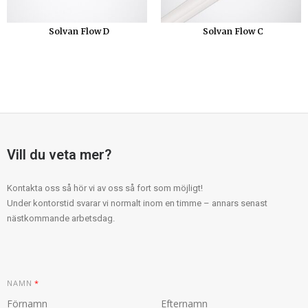
Solvan Flow D
Solvan Flow C
Vill du veta mer?
Kontakta oss så hör vi av oss så fort som möjligt!
Under kontorstid svarar vi normalt inom en timme – annars senast
nästkommande arbetsdag.
N
NAMN
*
A
M
N