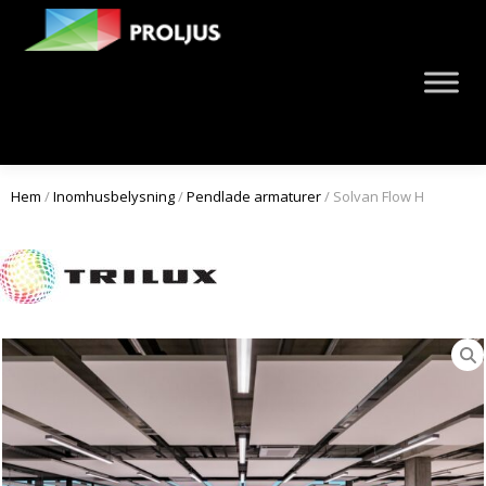
Hem
/
Inomhusbelysning
/
Pendlade armaturer
/ Solvan Flow H