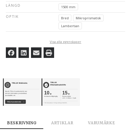
LÄNGD
1500 mm
OPTIK
Bred
Mikroprismatisk
Lambertian
Visa alla egenskaper
TRILUX
TRILUX Webbsida
Eftermarknadslöfte
10
15
Besök TRILUX webbsida för mer
teknisk information, produktblad,
år
år
ljusdatafiler, etc.
Armaturen tillgänglig
Reservdelar
LED • Driftdon • Optik
TRILUX produktsida
›
* Från fakturadatum. Rimliga ändringar förbehålls.
BESKRIVNING
ARTIKLAR
VARUMÄRKE