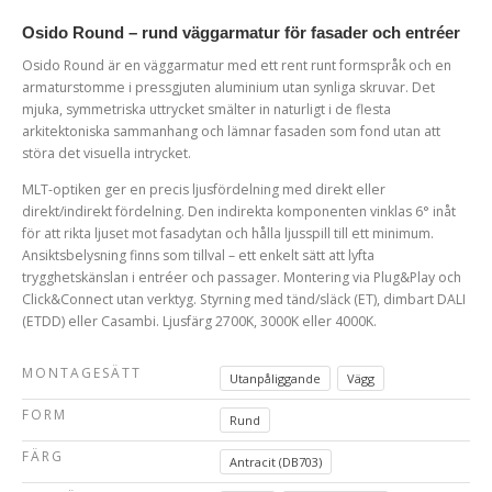
Osido Round – rund väggarmatur för fasader och entréer
Osido Round är en väggarmatur med ett rent runt formspråk och en
armaturstomme i pressgjuten aluminium utan synliga skruvar. Det
mjuka, symmetriska uttrycket smälter in naturligt i de flesta
arkitektoniska sammanhang och lämnar fasaden som fond utan att
störa det visuella intrycket.
MLT-optiken ger en precis ljusfördelning med direkt eller
direkt/indirekt fördelning. Den indirekta komponenten vinklas 6° inåt
för att rikta ljuset mot fasadytan och hålla ljusspill till ett minimum.
Ansiktsbelysning finns som tillval – ett enkelt sätt att lyfta
trygghetskänslan i entréer och passager. Montering via Plug&Play och
Click&Connect utan verktyg. Styrning med tänd/släck (ET), dimbart DALI
(ETDD) eller Casambi. Ljusfärg 2700K, 3000K eller 4000K.
MONTAGESÄTT
Utanpåliggande
Vägg
FORM
Rund
FÄRG
Antracit (DB703)