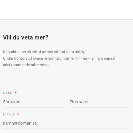
Vill du veta mer?
Kontakta oss så hör vi av oss så fort som möjligt!
Under kontorstid svarar vi normalt inom en timme – annars senast
nästkommande arbetsdag.
NAMN
*
F
S
E
Ö
I
E-POST
*
-
R
S
P
S
T
O
T
S
T