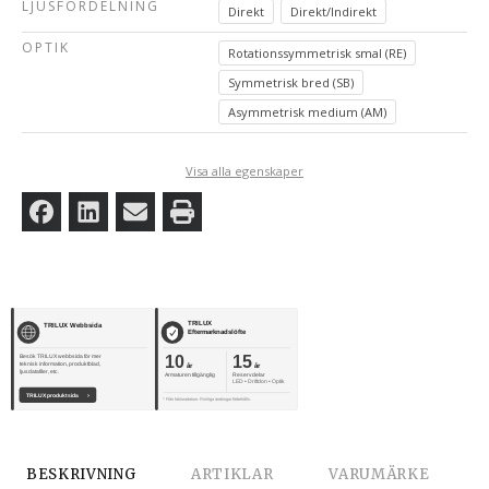
LJUSFÖRDELNING
Direkt
Direkt/Indirekt
OPTIK
Rotationssymmetrisk smal (RE)
Symmetrisk bred (SB)
Asymmetrisk medium (AM)
Visa alla egenskaper
TRILUX
TRILUX Webbsida
Eftermarknadslöfte
10
15
Besök TRILUX webbsida för mer
teknisk information, produktblad,
år
år
ljusdatafiler, etc.
Armaturen tillgänglig
Reservdelar
LED • Driftdon • Optik
TRILUX produktsida
›
* Från fakturadatum. Rimliga ändringar förbehålls.
BESKRIVNING
ARTIKLAR
VARUMÄRKE