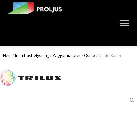
Hem
/
Inomhusbelysning
/
Väggarmaturer
/
Osido
/ Osido Round