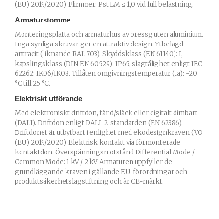
(EU) 2019/2020). Flimmer: Pst LM ≤ 1,0 vid full belastning.
Armaturstomme
Monteringsplatta och armaturhus av pressgjuten aluminium.
Inga synliga skruvar ger en attraktiv design. Ytbelagd
antracit (liknande RAL 703). Skyddsklass (EN 61140): I,
kapslingsklass (DIN EN 60529): IP65, slagtålighet enligt IEC
62262: IK06/IK08. Tillåten omgivningstemperatur (ta): -20
°C till 25 °C.
Elektriskt utförande
Med elektroniskt driftdon, tänd/släck eller digitalt dimbart
(DALI). Driftdon enligt DALI-2-standarden (EN 62386).
Driftdonet är utbytbart i enlighet med ekodesignkraven (VO
(EU) 2019/2020). Elektrisk kontakt via förmonterade
kontaktdon. Överspänningsmotstånd Differential Mode /
Common Mode: 1 kV / 2 kV. Armaturen uppfyller de
grundläggande kraven i gällande EU-förordningar och
produktsäkerhetslagstiftning och är CE-märkt.