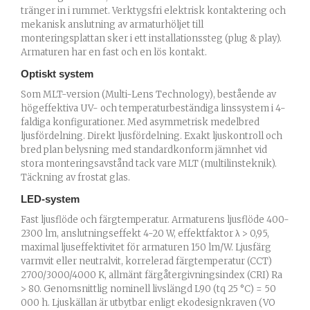
tränger in i rummet. Verktygsfri elektrisk kontaktering och
mekanisk anslutning av armaturhöljet till
monteringsplattan sker i ett installationssteg (plug & play).
Armaturen har en fast och en lös kontakt.
Optiskt system
Som MLT-version (Multi-Lens Technology), bestående av
högeffektiva UV- och temperaturbeständiga linssystem i 4-
faldiga konfigurationer. Med asymmetrisk medelbred
ljusfördelning. Direkt ljusfördelning. Exakt ljuskontroll och
bred plan belysning med standardkonform jämnhet vid
stora monteringsavstånd tack vare MLT (multilinsteknik).
Täckning av frostat glas.
LED-system
Fast ljusflöde och färgtemperatur. Armaturens ljusflöde 400-
2300 lm, anslutningseffekt 4-20 W, effektfaktor λ > 0,95,
maximal ljuseffektivitet för armaturen 150 lm/W. Ljusfärg
varmvit eller neutralvit, korrelerad färgtemperatur (CCT)
2700/3000/4000 K, allmänt färgåtergivningsindex (CRI) Ra
> 80. Genomsnittlig nominell livslängd L90 (tq 25 °C) = 50
000 h. Ljuskällan är utbytbar enligt ekodesignkraven (VO