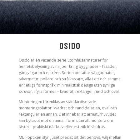
OSIDO
Osido är en växande serie utomhusarmaturer för
helhetsbelysning av miljöer kring byggnader – fasader,
gångvägar och entréer. Serien omfattar väggarmatur,
takarmatur, pollare och strålkastare, alla i ett och samma
enhetliga formspråk: minimalistisk design utan synliga
skruvar, i fyra former – kvadrat, rektangel, rund och oval.
Monteringen förenklas av standardiserade
monteringsplattor: kvadrat och rund delar en, oval och
rektangulär en annan. Det innebär att armaturhuvudet
kan bytas ut mot en annan form utan att montera om
fästet – praktiskt när krav eller estetik förändras.
MLT-optiken styr ljuset precist dit det behövs. Välj mellan