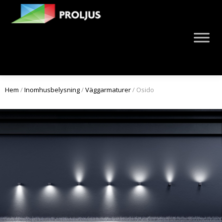
Hem
/
Inomhusbelysning
/
Väggarmaturer
/ Osido