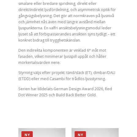
smalare eller bredare spridning, direkt eller
direkt/indirekt ljusfördelning, och asymmetrisk optik för
gångvägsbelysning. Det gör att normkraven på ljusnivå
och jämnhet nås även med längre avstånd mellan
ljuspunkterna. En valfri ansiktsbelysningsmodul leder
ljuset så att förbipasserandes ansikten syns tydligt – ett
konkret bidrag till trygghetskänslan.
Den indirekta komponenten är vinklad 6° inåt mot
fasaden, vilket minimerar ljusspill uppåt och håller
mörkertalsvärden nere.
Styrning väljs efter projekt: tänd/släck (ET), dimbar/DALI
(ETDD) eller med Casambi för trådlös ljusstyrning.
Serien har tilldelats German Design Award 2026, Red
Dot Winner 2025 och Build Back Better Gold.
NY
NY