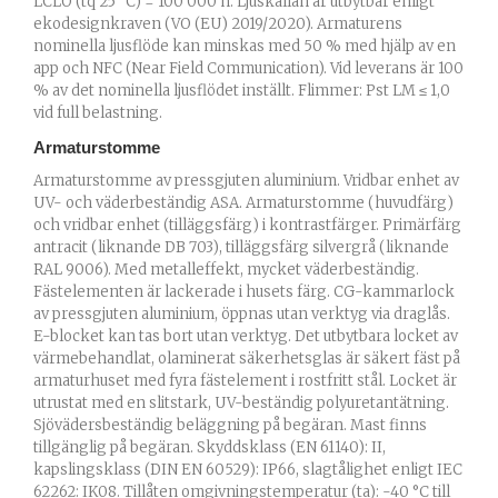
LCLO (tq 25 °C) = 100 000 h. Ljuskällan är utbytbar enligt
ekodesignkraven (VO (EU) 2019/2020). Armaturens
nominella ljusflöde kan minskas med 50 % med hjälp av en
app och NFC (Near Field Communication). Vid leverans är 100
% av det nominella ljusflödet inställt. Flimmer: Pst LM ≤ 1,0
vid full belastning.
Armaturstomme
Armaturstomme av pressgjuten aluminium. Vridbar enhet av
UV- och väderbeständig ASA. Armaturstomme (huvudfärg)
och vridbar enhet (tilläggsfärg) i kontrastfärger. Primärfärg
antracit (liknande DB 703), tilläggsfärg silvergrå (liknande
RAL 9006). Med metalleffekt, mycket väderbeständig.
Fästelementen är lackerade i husets färg. CG-kammarlock
av pressgjuten aluminium, öppnas utan verktyg via draglås.
E-blocket kan tas bort utan verktyg. Det utbytbara locket av
värmebehandlat, olaminerat säkerhetsglas är säkert fäst på
armaturhuset med fyra fästelement i rostfritt stål. Locket är
utrustat med en slitstark, UV-beständig polyuretantätning.
Sjövädersbeständig beläggning på begäran. Mast finns
tillgänglig på begäran. Skyddsklass (EN 61140): II,
kapslingsklass (DIN EN 60529): IP66, slagtålighet enligt IEC
62262: IK08. Tillåten omgivningstemperatur (ta): -40 °C till