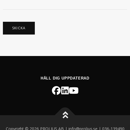
O
S
T
T
E
L
E
SKICKA
F
O
N
HÅLL DIG UPPDATERAD
Copyright © 2026 PROLJUS AB | info@proljus.se | 036-139490