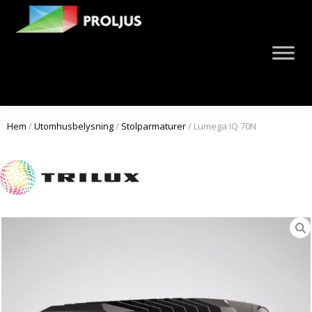
Hem
/
Utomhusbelysning
/
Stolparmaturer
/ Lumega IQ 70N