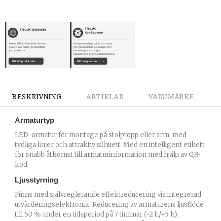
TRILUX
TRILUX Webbsida
Konfigurator
Besök TRILUX webbsida för mer
Konfigurera din produkt och ladda
teknisk information, produktblad,
hem produktblad, ljusdatafiler och
ljusdatafiler, etc.
monteringsanvisningar.
Kontakta oss för pris och beställning.
TRILUX produktsida
›
Till konfiguratorn
›
BESKRIVNING
ARTIKLAR
VARUMÄRKE
Armaturtyp
LED-armatur för montage på stolptopp eller arm, med
tydliga linjer och attraktiv silhuett. Med en intelligent etikett
för snabb åtkomst till armaturinformation med hjälp av QR-
kod.
Ljusstyrning
Finns med självreglerande effektreducering via integrerad
utvärderingselektronik. Reducering av armaturens ljusflöde
till 50 % under en tidsperiod på 7 timmar (-2 h/+5 h).