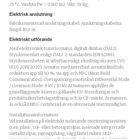
25 °C. Vindyta Fw = 0,140 m2. Vikt: 7,9 kg.
Elektrisk anslutning
Fabriksmonterad anslutningskabel. Anslutningskabelns
längd: 10,0 m.
Elektriskt utförande
Med elektronisk transformator, digitalt dimbar (DALI).
Styrdonsenhet enligt DALI-2-standarden (EN 62386).
Styrdonsenheten är utbytbar enligt ekodesignkraven (VO
(EU) 2019/2020). Armatur med justerbart armaturljusflöde,
reduktion upp till 50 %, via app och NFC (Near Field
Communication). Överspänningsmotstånd Differential Mode
/ Common Mode: 6 kV / 10 kV. Armaturen uppfyller de
grundläggande kraven i gällande EU-förordningar och
produktsäkerhetslagstiftning och är CE-märkt. Armaturen
är också ENEC-certifierad av en oberoende testmyndighet.
Installationsinformation:
Vid installation på elektriskt isolerande monteringssystem
(t.ex. plast-, trä- eller betongstolpar, isolerade integrerade
metallstolpar, vajerupphäng, väggfäste) måste LED-