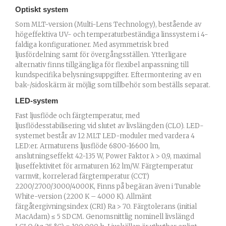
Optiskt system
Som MLT-version (Multi-Lens Technology), bestående av
högeffektiva UV- och temperaturbeständiga linssystem i 4-
faldiga konfigurationer. Med asymmetrisk bred
ljusfördelning samt för övergångsställen. Ytterligare
alternativ finns tillgängliga för flexibel anpassning till
kundspecifika belysningsuppgifter. Eftermontering av en
bak-/sidoskärm är möjlig som tillbehör som beställs separat.
LED-system
Fast ljusflöde och färgtemperatur, med
ljusflödesstabilisering vid slutet av livslängden (CLO). LED-
systemet består av 12 MLT LED-moduler med vardera 4
LED:er. Armaturens ljusflöde 6800-16600 lm,
anslutningseffekt 42-135 W, Power Faktor λ > 0,9, maximal
ljuseffektivitet för armaturen 162 lm/W. Färgtemperatur
varmvit, korrelerad färgtemperatur (CCT)
2200/2700/3000/4000K, Finns på begäran även i Tunable
White-version (2200 K – 4000 K). Allmänt
färgåtergivningsindex (CRI) Ra > 70. Färgtolerans (initial
MacAdam) ≤ 5 SDCM. Genomsnittlig nominell livslängd