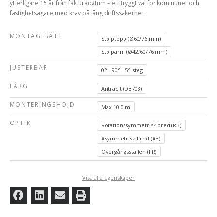
ytterligare 15 år från fakturadatum – ett tryggt val för kommuner och
fastighetsägare med krav på lång driftssäkerhet.
MONTAGESÄTT
Stolptopp (Ø60/76 mm)
Stolparm (Ø42/60/76 mm)
JUSTERBAR
0° - 90° i 5° steg
FÄRG
Antracit (DB703)
MONTERINGSHÖJD
Max 10.0 m
OPTIK
Rotationssymmetrisk bred (RB)
Asymmetrisk bred (AB)
Övergångsställen (FR)
Visa alla egenskaper