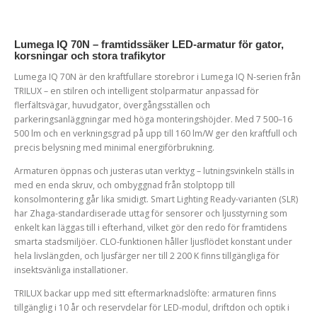
Lumega IQ 70N – framtidssäker LED-armatur för gator,
korsningar och stora trafikytor
Lumega IQ 70N är den kraftfullare storebror i Lumega IQ N-serien från
TRILUX – en stilren och intelligent stolparmatur anpassad för
flerfältsvägar, huvudgator, övergångsställen och
parkeringsanläggningar med höga monteringshöjder. Med 7 500–16
500 lm och en verkningsgrad på upp till 160 lm/W ger den kraftfull och
precis belysning med minimal energiförbrukning.
Armaturen öppnas och justeras utan verktyg – lutningsvinkeln ställs in
med en enda skruv, och ombyggnad från stolptopp till
konsolmontering går lika smidigt. Smart Lighting Ready-varianten (SLR)
har Zhaga-standardiserade uttag för sensorer och ljusstyrning som
enkelt kan läggas till i efterhand, vilket gör den redo för framtidens
smarta stadsmiljöer. CLO-funktionen håller ljusflödet konstant under
hela livslängden, och ljusfärger ner till 2 200 K finns tillgängliga för
insektsvänliga installationer.
TRILUX backar upp med sitt eftermarknadslöfte: armaturen finns
tillgänglig i 10 år och reservdelar för LED-modul, driftdon och optik i