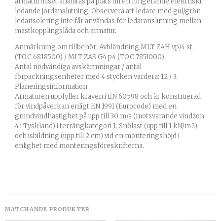
armaturhuset anslutas på plats till en fungerande elektriskt
ledande jordanslutning. Observera att ledare med gul/grön
ledarisolering inte får användas för ledaranslutning mellan
mastkopplingslåda och armatur.
Anmärkning om tillbehör: Avbländning MLT ZAH vp/4 st.
(TOC 6818500) / MLT ZAS G4 p4 (TOC 7851000):
Antal nödvändiga avskärmningar / antal
förpackningsenheter med 4 stycken vardera: 12 / 3.
Planeringsinformation:
Armaturen uppfyller kraven i EN 60598 och är konstruerad
för vindpåverkan enligt EN 1991 (Eurocode) med en
grundvindhastighet på upp till 30 m/s (motsvarande vindzon
4 i Tyskland) i terrängkategori 1. Snölast (upp till 1 kN/m2)
och isbildning (upp till 2 cm) vid en monteringshöjd i
enlighet med monteringsföreskrifterna.