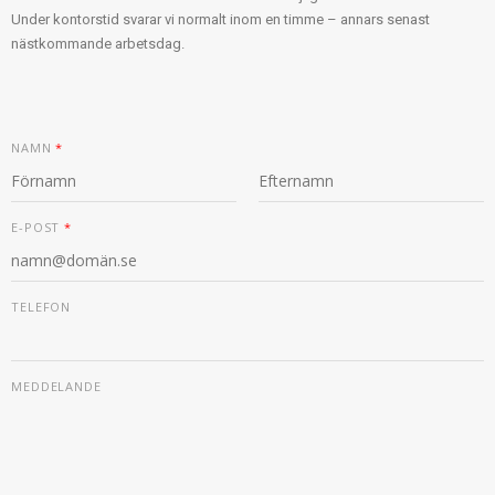
Under kontorstid svarar vi normalt inom en timme – annars senast
nästkommande arbetsdag.
NAMN
*
F
S
Ö
I
E-POST
*
R
S
S
T
T
M
TELEFON
E
D
D
E
L
MEDDELANDE
A
N
D
E
E
-
P