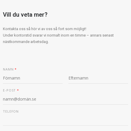
Vill du veta mer?
Kontakta oss så hör vi av oss så fort som möjligt!
Under kontorstid svarar vi normalt inom en timme – annars senast
nästkommande arbetsdag.
T
NAMN
*
E
L
E
F
F
S
O
Ö
I
E-POST
*
N
R
S
E
S
T
-
T
P
O
TELEFON
S
T
M
E
D