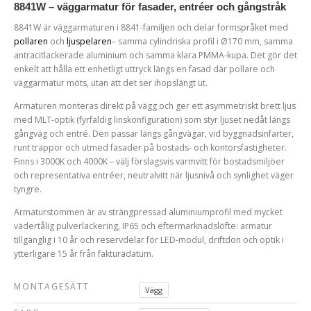
8841W – väggarmatur för fasader, entréer och gångstråk
8841W är väggarmaturen i 8841-familjen och delar formspråket med
pollaren
och
ljuspelaren
– samma cylindriska profil i Ø170 mm, samma
antracitlackerade aluminium och samma klara PMMA-kupa. Det gör det
enkelt att hålla ett enhetligt uttryck längs en fasad där pollare och
väggarmatur möts, utan att det ser ihopslängt ut.
Armaturen monteras direkt på vägg och ger ett asymmetriskt brett ljus
med MLT-optik (fyrfaldig linskonfiguration) som styr ljuset nedåt längs
gångväg och entré. Den passar längs gångvägar, vid byggnadsinfarter,
runt trappor och utmed fasader på bostads- och kontorsfastigheter.
Finns i 3000K och 4000K – välj förslagsvis varmvitt för bostadsmiljöer
och representativa entréer, neutralvitt när ljusnivå och synlighet väger
tyngre.
Armaturstommen är av strängpressad aluminiumprofil med mycket
vädertålig pulverlackering, IP65 och eftermarknadslöfte: armatur
tillgänglig i 10 år och reservdelar för LED-modul, driftdon och optik i
ytterligare 15 år från fakturadatum.
MONTAGESÄTT
Vägg