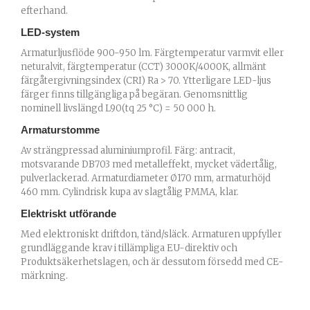
efterhand.
LED-system
Armaturljusflöde 900-950 lm. Färgtemperatur varmvit eller
neturalvit, färgtemperatur (CCT) 3000K/4000K, allmänt
färgåtergivningsindex (CRI) Ra > 70. Ytterligare LED-ljus
färger finns tillgängliga på begäran. Genomsnittlig
nominell livslängd L90(tq 25 °C) = 50 000 h.
Armaturstomme
Av strängpressad aluminiumprofil. Färg: antracit,
motsvarande DB703 med metalleffekt, mycket vädertålig,
pulverlackerad. Armaturdiameter Ø170 mm, armaturhöjd
460 mm. Cylindrisk kupa av slagtålig PMMA, klar.
Elektriskt utförande
Med elektroniskt driftdon, tänd/släck. Armaturen uppfyller
grundläggande krav i tillämpliga EU-direktiv och
Produktsäkerhetslagen, och är dessutom försedd med CE-
märkning.