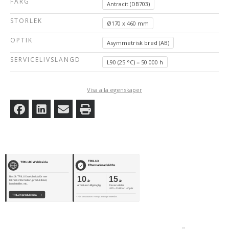
FÄRG
Antracit (DB703)
STORLEK
Ø170 x 460 mm
OPTIK
Asymmetrisk bred (AB)
SERVICELIVSLÄNGD
L90 (25 °C) = 50 000 h
Visa alla egenskaper
TRILUX
TRILUX Webbsida
Eftermarknadslöfte
10
15
Besök TRILUX webbsida för mer
teknisk information, produktblad,
år
år
ljusdatafiler, etc.
Armaturen tillgänglig
Reservdelar
LED • Driftdon • Optik
TRILUX produktsida
›
* Från fakturadatum. Rimliga ändringar förbehålls.