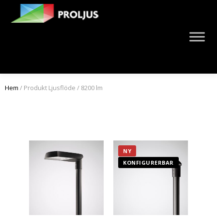
Hem
/ Produkt Ljusflöde / 8200 lm
NY
KONFIGURERBAR