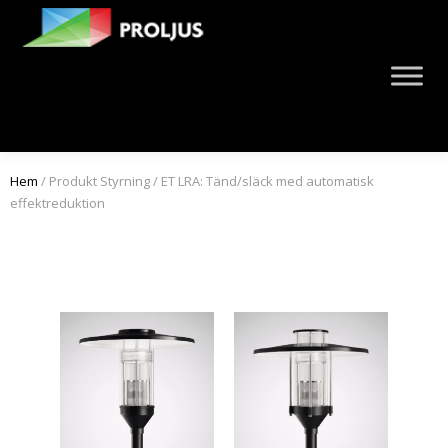
Hem
/ Produkt Styrning / ET LRA: Tänd/släck med automatisk
effektreduktion