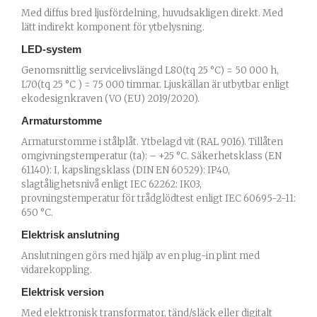
Med diffus bred ljusfördelning, huvudsakligen direkt. Med
lätt indirekt komponent för ytbelysning.
LED-system
Genomsnittlig servicelivslängd L80(tq 25 °C) = 50 000 h,
L70(tq 25 °C ) = 75 000 timmar. Ljuskällan är utbytbar enligt
ekodesignkraven (VO (EU) 2019/2020).
Armaturstomme
Armaturstomme i stålplåt. Ytbelagd vit (RAL 9016). Tillåten
omgivningstemperatur (ta): – +25 °C. Säkerhetsklass (EN
61140): I, kapslingsklass (DIN EN 60529): IP40,
slagtålighetsnivå enligt IEC 62262: IK03,
provningstemperatur för trådglödtest enligt IEC 60695-2-11:
650 °C.
Elektrisk anslutning
Anslutningen görs med hjälp av en plug-in plint med
vidarekoppling.
Elektrisk version
Med elektronisk transformator, tänd/släck eller digitalt