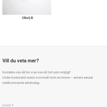
OlisQ R
Vill du veta mer?
Kontakta oss så hör vi av oss så fort som möjligt!
Under kontorstid svarar vi normalt inom en timme – annars senast
nästkommande arbetsdag.
T
NAMN
*
E