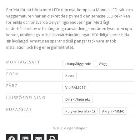
Perfekt för att börja med LED: den nya, kompakta Mondia LED-tak- och
väggarmaturen har en diskret design med den senaste LED-tekniken
för enkla och prisvärda belysningsrenoveringar. Med lågt
underhållsbehov och mångsidiga användningsområden lyser den upp
kontor, utbildnings- och hälsovårdsinrättningar tillförlitligt under hela
sin livslängd. Armaturen sparar också pengar tack vare snabb
installation och hög energieffektivitet.
MONTAGESÄTT
Utanpåliggande
Vägg
FORM
Kupa
FÄRG
Vit (RAL9016)
LJUSFÖRDELNING
Direkt/Indirekt
KUPA/GLAS
Polykarbonat (PC)
Akryl (PMMA)
Visa alla egenskaper