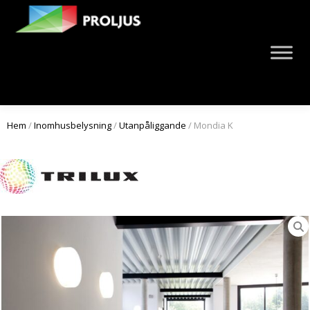
Hem
/
Inomhusbelysning
/
Utanpåliggande
/ Mondia K