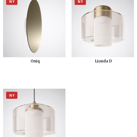
NY
NY
Oniq
Lionda D
NY