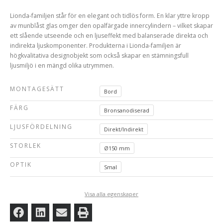
Lionda-familjen står för en elegant och tidlös form. En klar yttre kropp
av munblåst glas omger den opalfärgade innercylindern – vilket skapar
ett slående utseende och en ljuseffekt med balanserade direkta och
indirekta ljuskomponenter. Produkterna i Lionda-familjen är
högkvalitativa designobjekt som också skapar en stämningsfull
ljusmiljö i en mängd olika utrymmen.
MONTAGESÄTT
Bord
FÄRG
Bronsanodiserad
LJUSFÖRDELNING
Direkt/Indirekt
STORLEK
Ø150 mm
OPTIK
Smal
Visa alla egenskaper