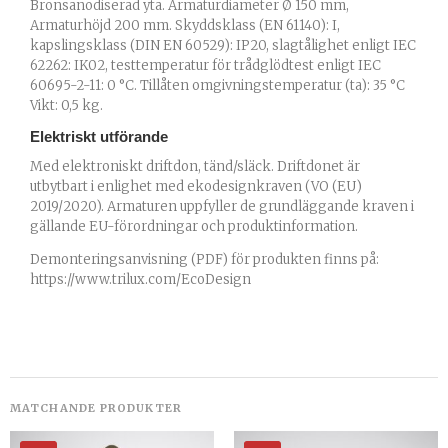
Bronsanodiserad yta. Armaturdiameter Ø 150 mm,
Armaturhöjd 200 mm. Skyddsklass (EN 61140): I,
kapslingsklass (DIN EN 60529): IP20, slagtålighet enligt IEC
62262: IK02, testtemperatur för trådglödtest enligt IEC
60695-2-11: 0 °C. Tillåten omgivningstemperatur (ta): 35 °C
Vikt: 0,5 kg.
Elektriskt utförande
Med elektroniskt driftdon, tänd/släck. Driftdonet är
utbytbart i enlighet med ekodesignkraven (VO (EU)
2019/2020). Armaturen uppfyller de grundläggande kraven i
gällande EU-förordningar och produktinformation.
Demonteringsanvisning (PDF) för produkten finns på:
https://www.trilux.com/EcoDesign