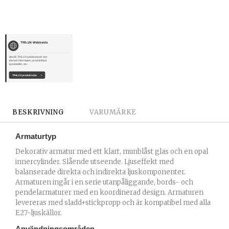
TRILUX Webbsida
Besök TRILUX webbsida för mer
teknisk information, produktblad,
ljusdatafiler, etc.
TRILUX produktsida
›
BESKRIVNING
VARUMÄRKE
Armaturtyp
Dekorativ armatur med ett klart, munblåst glas och en opal
innercylinder. Slående utseende. Ljuseffekt med
balanserade direkta och indirekta ljuskomponenter.
Armaturen ingår i en serie utanpåliggande, bords- och
pendelarmaturer med en koordinerad design. Armaturen
levereras med sladd+stickpropp och är kompatibel med alla
E27-ljuskällor.