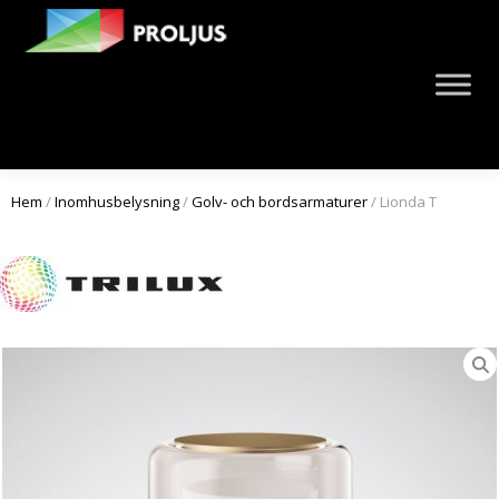
Hem
/
Inomhusbelysning
/
Golv- och bordsarmaturer
/ Lionda T