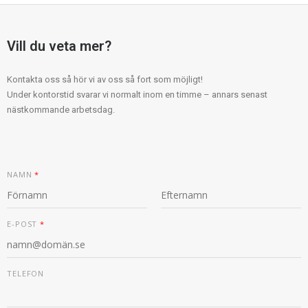
Vill du veta mer?
Kontakta oss så hör vi av oss så fort som möjligt!
Under kontorstid svarar vi normalt inom en timme – annars senast
nästkommande arbetsdag.
NAMN
*
F
S
E
Ö
I
E-POST
*
-
R
S
P
S
T
O
T
S
T
TELEFON
M
E
D
D