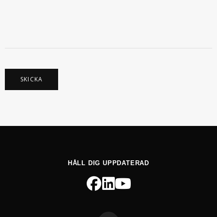
N
D
E
N
A
M
N
SKICKA
HÅLL DIG UPPDATERAD