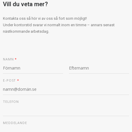
Vill du veta mer?
Kontakta oss så hör vi av oss så fort som möjligt!
Under kontorstid svarar vi normalt inom en timme – annars senast
nästkommande arbetsdag.
NAMN
*
F
S
T
Ö
I
E-POST
*
E
R
S
L
S
T
E
T
F
O
TELEFON
N
M
E
D
D
MEDDELANDE
E
L
A