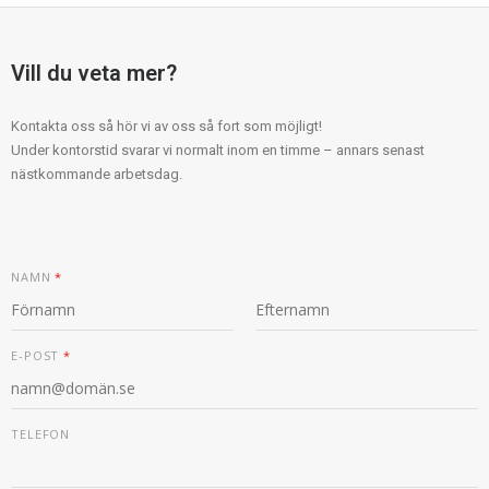
Vill du veta mer?
Kontakta oss så hör vi av oss så fort som möjligt!
Under kontorstid svarar vi normalt inom en timme – annars senast
nästkommande arbetsdag.
NAMN
*
F
S
T
Ö
I
E-POST
*
E
R
S
L
S
T
E
T
F
O
TELEFON
N
N
A
M