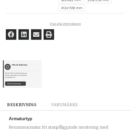
412x1550 mm
Visa alla egenskaper
TRILUX Webbsida
Besök TRILUX webbsida för mer
teknisk information, produktblad,
ljusdatafiler, etc.
TRILUX produktsida
›
BESKRIVNING
VARUMÄRKE
Armaturtyp
Renrumsarmatur för utanpåliggande montering med