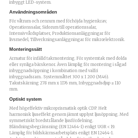
inbyggt LED-system.
Användningsområden
För våtrum och renrum med förhöjda hygienkrav,
Operationssalar, Sidorum till operationssalar,
Intensivvårdsplatser, Produktionsanläggningar för
livsmedel, Tillverkningsanläggningar för mikrœlektronik.
Monteringssätt
Armatur för infälld takmontering. För systemtak med dolda
eller synliga bärskenor. Även lämplig för montering i sågad
inbyggnadsöppning i kombination med valfri
inbyggnadsram.. Systemmåttet 300 x 1 200 (M46).
Takutskärning 278 mm x 1176 mm, Inbyggnadsdjup ≥ 110
mm.
Optiskt system
Med högeffektiv mikroprismatisk optik CDP. Helt
harmonisk ljuseffekt genom jämnt upplyst ljusöppning. Med
symmetriskt bredstrålande ljusfördelning.
Bländningsbegränsning (EN 12464-1) enligt UGR < 19.
Lämplig för bildskärmsarbetsplats enligt EN 12464-1.