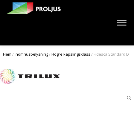
Hem
/
Inomhusbelysning
/
Högre kapslingsklass
/ Fidesca Standard D