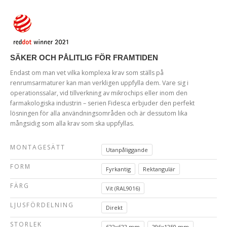
SÄKER OCH PÅLITLIG FÖR FRAMTIDEN
Endast om man vet vilka komplexa krav som ställs på
renrumsarmaturer kan man verkligen uppfylla dem. Vare sig i
operationssalar, vid tillverkning av mikrochips eller inom den
farmakologiska industrin – serien Fidesca erbjuder den perfekt
lösningen för alla användningsområden och är dessutom lika
mångsidig som alla krav som ska uppfyllas.
MONTAGESÄTT
Utanpåliggande
FORM
Fyrkantig
Rektangulär
FÄRG
Vit (RAL9016)
LJUSFÖRDELNING
Direkt
STORLEK
622x622 mm
296x1250 mm