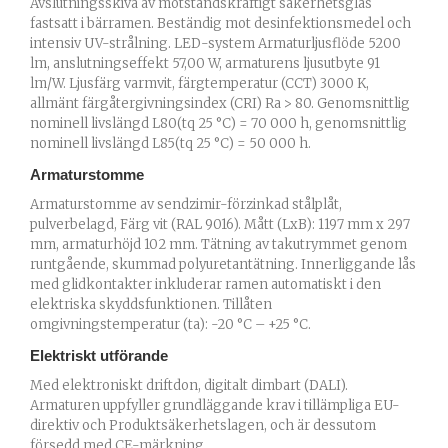
Avslutningsskiva av motståndskraftigt säkerhetsglas
fastsatt i bärramen. Beständig mot desinfektionsmedel och
intensiv UV-strålning. LED-system Armaturljusflöde 5200
lm, anslutningseffekt 57,00 W, armaturens ljusutbyte 91
lm/W. Ljusfärg varmvit, färgtemperatur (CCT) 3000 K,
allmänt färgåtergivningsindex (CRI) Ra > 80. Genomsnittlig
nominell livslängd L80(tq 25 °C) = 70 000 h, genomsnittlig
nominell livslängd L85(tq 25 °C) = 50 000 h.
Armaturstomme
Armaturstomme av sendzimir-förzinkad stålplåt,
pulverbelagd, Färg vit (RAL 9016). Mått (LxB): 1197 mm x 297
mm, armaturhöjd 102 mm. Tätning av takutrymmet genom
runtgående, skummad polyuretantätning. Innerliggande lås
med glidkontakter inkluderar ramen automatiskt i den
elektriska skyddsfunktionen. Tillåten
omgivningstemperatur (ta): -20 °C – +25 °C.
Elektriskt utförande
Med elektroniskt driftdon, digitalt dimbart (DALI).
Armaturen uppfyller grundläggande krav i tillämpliga EU-
direktiv och Produktsäkerhetslagen, och är dessutom
försedd med CE-märkning.