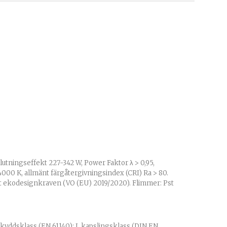
lutningseffekt 227-342 W, Power Faktor λ > 0,95,
4000 K, allmänt färgåtergivningsindex (CRI) Ra > 80.
igt ekodesignkraven (VO (EU) 2019/2020). Flimmer: Pst
yddsklass (EN 61140): I, kapslingsklass (DIN EN