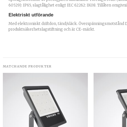
60529): IP65, slagtålighet enligt IEC 62262: IK08. Tillåten omgivn
Elektriskt utförande
Med elektroniskt driftdon, tänd/släck. Överspänningsmotstånd Di
produktsäkerhetslagstiftning och är CE-märkt.