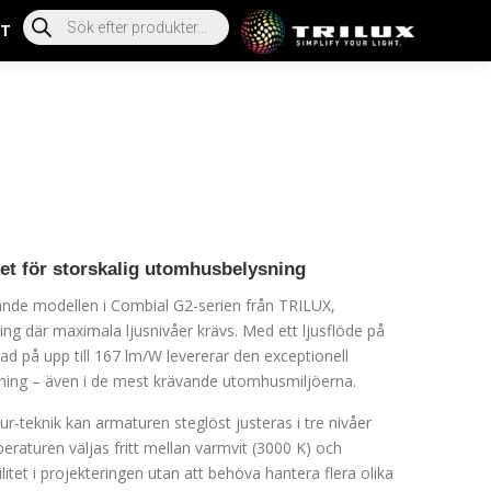
T
ket för storskalig utomhusbelysning
nde modellen i Combial G2-serien från TRILUX,
ing där maximala ljusnivåer krävs. Med ett ljusflöde på
ad på upp till 167 lm/W levererar den exceptionell
kning – även i de mest krävande utomhusmiljöerna.
r-teknik kan armaturen steglöst justeras i tre nivåer
raturen väljas fritt mellan varmvit (3000 K) och
bilitet i projekteringen utan att behöva hantera flera olika