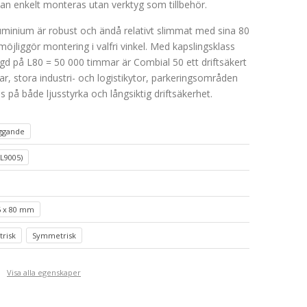
kan enkelt monteras utan verktyg som tillbehör.
inium är robust och ändå relativt slimmat med sina 80
öjliggör montering i valfri vinkel. Med kapslingsklass
ängd på L80 = 50 000 timmar är Combial 50 ett driftsäkert
ar, stora industri- och logistikytor, parkeringsområden
s på både ljusstyrka och långsiktig driftsäkerhet.
iggande
AL9005)
6 x 80 mm
risk
Symmetrisk
Visa alla egenskaper