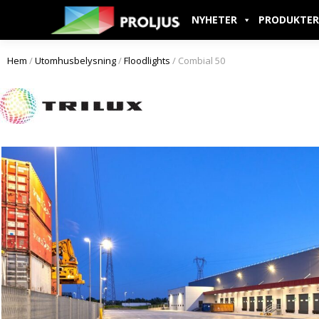
NYHETER
PRODUKTER
Hem
/
Utomhusbelysning
/
Floodlights
/ Combial 50