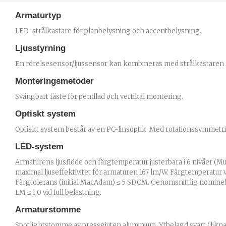
Armaturtyp
LED-strålkastare för planbelysning och accentbelysning.
Ljusstyrning
En rörelsesensor/ljussensor kan kombineras med strålkastaren so
Monteringsmetoder
Svängbart fäste för pendlad och vertikal montering.
Optiskt system
Optiskt system består av en PC-linsoptik. Med rotationssymmetr
LED-system
Armaturens ljusflöde och färgtemperatur justerbara i 6 nivåer (M
maximal ljuseffektivitet för armaturen 167 lm/W. Färgtemperatur v
Färgtolerans (initial MacAdam) ≤ 5 SDCM. Genomsnittlig nominell
LM ≤ 1,0 vid full belastning.
Armaturstomme
Spotlightstomme av pressgjuten aluminium. Ytbelagd svart (likn