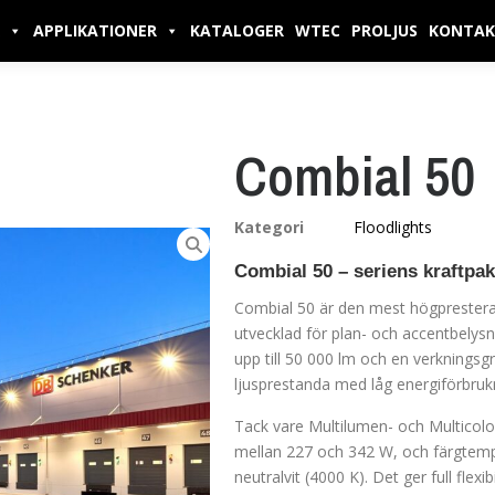
APPLIKATIONER
KATALOGER
WTEC
PROLJUS
KONTAK
Combial 50
Kategori
Floodlights
Combial 50 – seriens kraftpa
Combial 50 är den mest högprestera
utvecklad för plan- och accentbelysn
upp till 50 000 lm och en verkningsgr
ljusprestanda med låg energiförbru
Tack vare Multilumen- och Multicolou
mellan 227 och 342 W, och färgtempe
neutralvit (4000 K). Det ger full flexi