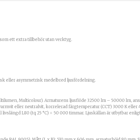
m ett extra tillbehör utan verktyg.
isk eller asymmetrisk medelbred ljusfördelning.
ultilumen, Multicolour). Armaturens ljusflöde 32500 lm – 50000 lm, ans
armvit eller neutralvit, korrelerad färgtemperatur (CCT) 3000 K eller 
 livslängd L80 (tq 25 °C) = 50 000 timmar. Ljuskällan är utbytbar enl
ande RAL 9005). Mått (L x B): 510 mm x 606 mm, armaturhöjd 80 mm. Sk