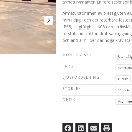
armaturvarianter. En rörelsesensor 
Armaturstommen av pressgjuten alum
mm i djup, och det roterbara fästet m
IP65, slagtålighet IK08 och en livsl
förstahandsval för idrottsanläggning
och andra miljöer där höga krav ställ
MONTAGESÄTT
Utanpål
FÄRG
Svart (R
LJUSFÖRDELNING
Direkt
STORLEK
510 x 60
OPTIK
Asymmet