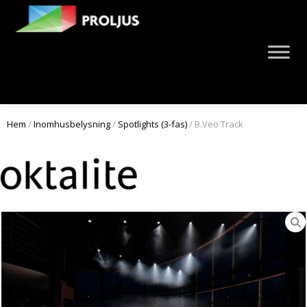
Hem
/
Inomhusbelysning
/
Spotlights (3-fas)
/ B.Veo Track