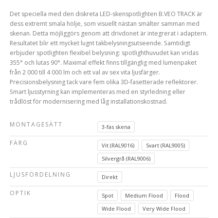
Det speciella med den diskreta LED-skenspotlighten B.VEO TRACK är
dess extremt smala hölje, som visuellt nästan smälter samman med
skenan. Detta möjliggörs genom att drivdonet är integrerat i adaptern.
Resultatet blir ett mycket lugnt takbelysningsutseende. Samtidigt
erbjuder spotlighten flexibel belysning: spotlighthuvudet kan vridas
355° och lutas 90°. Maximal effekt finns tillgänglig med lumenpaket
från 2 000 till 4 000 lm och ett val av sex vita ljusfärger.
Precisionsbelysning tack vare fem olika 3D-fasetterade reflektorer.
Smart ljusstyrning kan implementeras med en styrledning eller
trådlöst för modernisering med låg installationskostnad.
MONTAGESÄTT
3-fas skena
FÄRG
Vit (RAL9016)
Svart (RAL9005)
Silvergrå (RAL9006)
LJUSFÖRDELNING
Direkt
OPTIK
Spot
Medium Flood
Flood
Wide Flood
Very Wide Flood