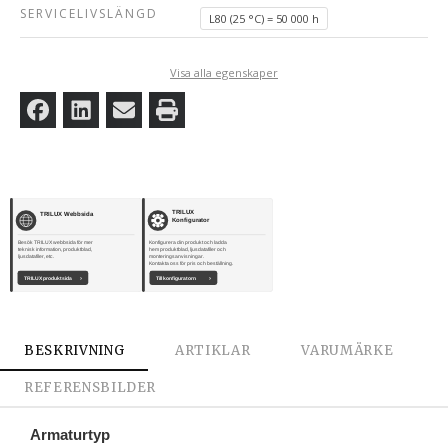
SERVICELIVSLÄNGD
L80 (25 °C) = 50 000 h
Visa alla egenskaper
TRILUX
TRILUX Webbsida
Konfigurator
Besök TRILUX webbsida för mer
Konfigurera din produkt och ladda
teknisk information, produktblad,
hem produktblad, ljusdatafiler och
ljusdatafiler, etc.
monteringsanvisningar.
Kontakta oss för pris och beställning.
TRILUX produktsida
›
Till konfiguratorn
›
BESKRIVNING
ARTIKLAR
VARUMÄRKE
REFERENSBILDER
Armaturtyp