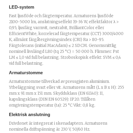
LED-system
Fast ljusflöde och färgtemperatur. Armaturens ljusflöde
2100-5000 lm, anslutningseffekt 19-36 W, effektfaktor λ >
0,95, ljusfärg varmvit, neutralvit, BrilliantColor eller
EfficientWhite, korrelerad färgtemperatur (CCT) 3000/4000
K, allmänt färgåtergivningsindex (CRI) Ra > 80-95.
Färgtolerans (initial MacAdam) ≤ 2 SDCM. Genomsnittlig
nominell livslängd L80 (tq 25 °C) = 50 000 h. Flimmer: Pst
LM ≤ 1,0 vid full belastning. Stroboskopisk effekt: SVM ≤ 0,4
vid full belastning.
Armaturstomme
Armaturstomme tillverkad av pressgjuten aluminium.
Ytbeläggning svart eller vit. Armaturens mått (L x B x H): 255
mm x 91 mm x 151 mm. Skyddsklass (EN 61140): II,
kapslingsklass (DIN EN 60529): IP20. Tillåten
omgivningstemperatur (ta): 25 °C Vikt: 0,8 kg.
Elektrisk anslutning
Drivdonet är integrerat i skenadaptern. Armaturens
nominella driftspänning är 230 V, 50/60 Hz.