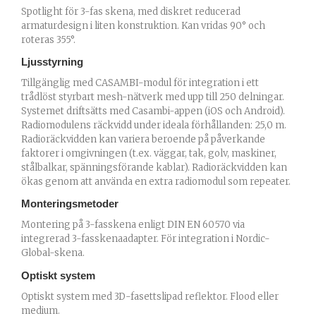
Spotlight för 3-fas skena, med diskret reducerad
armaturdesign i liten konstruktion. Kan vridas 90° och
roteras 355°.
Ljusstyrning
Tillgänglig med CASAMBI-modul för integration i ett
trådlöst styrbart mesh-nätverk med upp till 250 delningar.
Systemet driftsätts med Casambi-appen (iOS och Android).
Radiomodulens räckvidd under ideala förhållanden: 25,0 m.
Radioräckvidden kan variera beroende på påverkande
faktorer i omgivningen (t.ex. väggar, tak, golv, maskiner,
stålbalkar, spänningsförande kablar). Radioräckvidden kan
ökas genom att använda en extra radiomodul som repeater.
Monteringsmetoder
Montering på 3-fasskena enligt DIN EN 60570 via
integrerad 3-fasskenaadapter. För integration i Nordic-
Global-skena.
Optiskt system
Optiskt system med 3D-fasettslipad reflektor. Flood eller
medium.