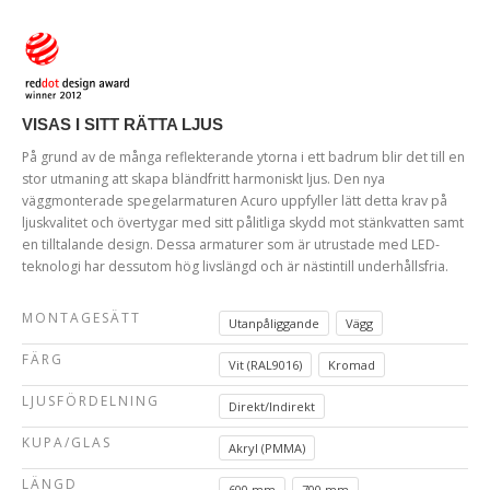
VISAS I SITT RÄTTA LJUS
På grund av de många reflekterande ytorna i ett badrum blir det till en
stor utmaning att skapa bländfritt harmoniskt ljus. Den nya
väggmonterade spegelarmaturen Acuro uppfyller lätt detta krav på
ljuskvalitet och övertygar med sitt pålitliga skydd mot stänkvatten samt
en tilltalande design. Dessa armaturer som är utrustade med LED-
teknologi har dessutom hög livslängd och är nästintill underhållsfria.
MONTAGESÄTT
Utanpåliggande
Vägg
FÄRG
Vit (RAL9016)
Kromad
LJUSFÖRDELNING
Direkt/Indirekt
KUPA/GLAS
Akryl (PMMA)
LÄNGD
600 mm
700 mm