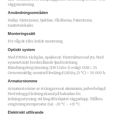
väggmontering.
Användningsområden
Hallar, Väntezoner, Sjukhus, Vårdhema, Patientrum,
Sanitetslokaler.
Monteringssätt
För vågrät eller lodrät montering.
Optiskt system
Med PMMA-täckglas, opaliserat. Finstrukturerad yta. Med
symmetriskt bredstrålande ljusfördelning.
Bländningsbegränsning (EN 12464-1) enligt UGR < 25.
Genomsnittlig nominell livslängd L80(tq 25 °C) = 50 000 h.
Armaturstomme
Armaturstomme av strängpressat aluminium, pulverbelagd.
Med inbyggd ledningskanal på baksidan för
ledningsstyrning vid längdförskjutet väggutlopp. Tillåten
omgivningstemperatur (ta): -20 °C – +25 °C.
Elektriskt utförande