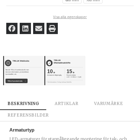
Visa alla egenskaper
TRILUX
TRILUX Webbsida
Eftermarknadslöfte
10
15
Besök TRILUX webbsida för mer
teknisk information, produktblad,
år
år
ljusdatafiler, etc.
Armaturen tillgänglig
Reservdelar
LED • Driftdon • Optik
TRILUX produktsida
›
* Från fakturadatum. Rimliga ändringar förbehålls.
BESKRIVNING
ARTIKLAR
VARUMÄRKE
REFERENSBILDER
Armaturtyp
LED-armaturer för utanpåliggande montering för tak- och