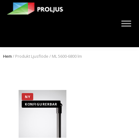
Hem
/ Produkt Ljusflöde / ML 5600-6800 lm
NY
KONFIGURERBAR