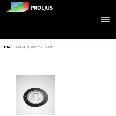
Hem
/ Produkt Ljusflöde / 350 lm