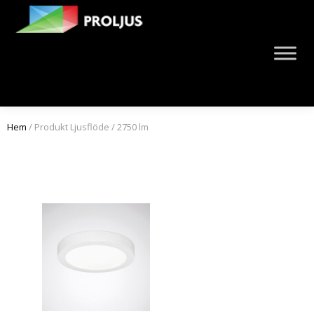
Hem
/ Produkt Ljusflöde / 2750 lm