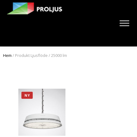
Hem
/ Produkt Ljusflöde / 25000 lm
NY