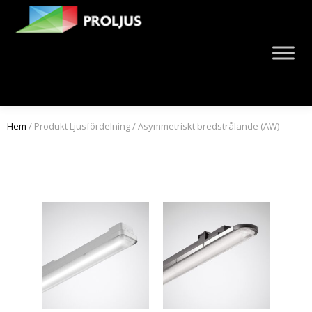
Hem
/ Produkt Ljusfördelning / Asymmetriskt bredstrålande (AW)