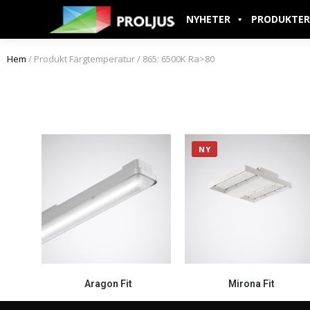
NYHETER
PRODUKTER
Hem
/ Produkt Färgtemperatur / 865: 6500K Ra>80
NY
Aragon Fit
Mirona Fit