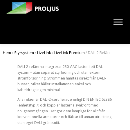
Hem
/
Styrsystem
/
LiveLink
/
LiveLink Premium
/ DALI-2 Relän
DALI-2-reläerna integrerar 230 V AC-laster i ett DALI-
system – utan separat styrledning och utan extern
strömförsörjning. Strömmen hämtas direkt från DALI-
bussen, vilket håller installationen enkel och
kabeldragningen minimal.
Alla reläer är DALI-2-certifierade enligt DIN EN IEC 62386
(enhetstyp 7) och kopplar lasterna synkront med
nollgenomgången. Det gör dem lämpliga för allt från
konventionella armaturer och fläktar till annan utrustning
utan eget DALI-gränssnitt.